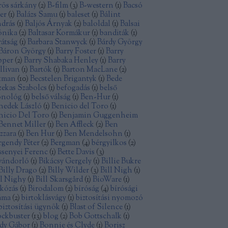
rös sárkány
(
2
)
B-film
(
3
)
B-western
(
1
)
Bacsó
ter
(
1
)
Balázs Samu
(
1
)
baleset
(
1
)
Bálint
drás
(
1
)
Baljós Árnyak
(
2
)
baloldal
(
1
)
Balsai
nika
(
2
)
Baltasar Kormákur
(
1
)
banditák
(
1
)
rátság
(
1
)
Barbara Stanwyck
(
1
)
Bárdy György
Báron György
(
1
)
Barry Foster
(
1
)
Barry
pper
(
2
)
Barry Shabaka Henley
(
1
)
Barry
llivan
(
1
)
Bartók
(
1
)
Barton MacLane
(
2
)
tman
(
10
)
Becstelen Brigantyk
(
1
)
Bede
zekas Szabolcs
(
1
)
befogadás
(
1
)
belső
nológ
(
1
)
belső válság
(
1
)
Ben-Hur
(
1
)
nedek László
(
1
)
Benicio del Toro
(
1
)
nicio Del Toro
(
1
)
Benjamin Guggenheim
Bennet Miller
(
1
)
Ben Affleck
(
2
)
Ben
zzara
(
1
)
Ben Hur
(
1
)
Ben Mendelsohn
(
1
)
rgendy Péter
(
2
)
Bergman
(
4
)
bérgyilkos
(
2
)
ssenyei Ferenc
(
1
)
Bette Davis
(
3
)
vándorló
(
1
)
Bikácsy Gergely
(
1
)
Billie Bukre
Billy Drago
(
2
)
Billy Wilder
(
3
)
Bill Nigh
(
1
)
ll Nighy
(
1
)
Bill Skarsgård
(
1
)
BioWare
(
1
)
rkózás
(
1
)
Birodalom
(
2
)
bíróság
(
4
)
bírósági
áma
(
2
)
birtoklásvágy
(
1
)
biztosítási nyomozó
biztosítási ügynök
(
1
)
Blast of Silence
(
1
)
ockbuster
(
13
)
blog
(
2
)
Bob Gottschalk
(
1
)
dy Gábor
(
1
)
Bonnie és Clyde
(
1
)
Borisz