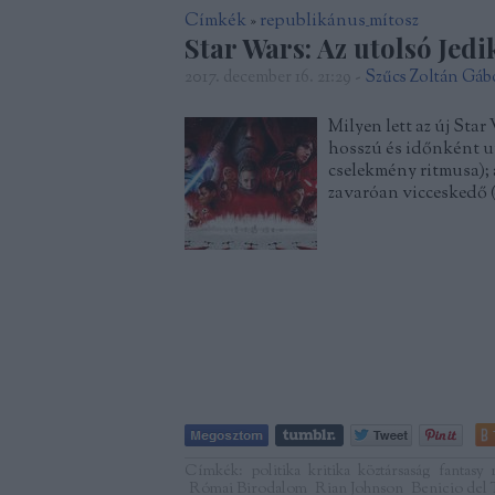
Címkék
»
republikánus_mítosz
Star Wars: Az utolsó Jedi
2017. december 16. 21:29
-
Szűcs Zoltán Gáb
Milyen lett az új Star
hosszú és időnként u
cselekmény ritmusa); 
zavaróan vicceskedő (
Címkék:
politika
kritika
köztársaság
fantasy
Római Birodalom
Rian Johnson
Benicio del