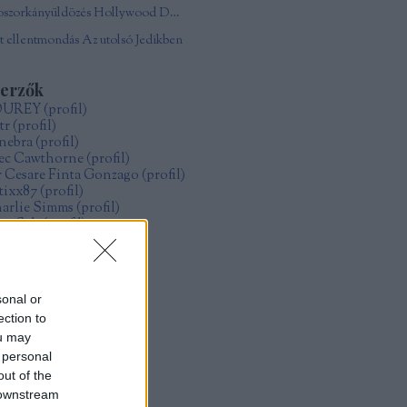
Boszorkányüldözés Hollywood Damonjai Allen
 ellentmondás Az utolsó Jedikben
zerzők
OUREY
(
profil
)
tr
(
profil
)
nebra
(
profil
)
ec Cawthorne
(
profil
)
r Cesare Finta Gonzago
(
profil
)
itixx87
(
profil
)
arlie Simms
(
profil
)
ve Salt
(
profil
)
ollo
(
profil
)
űcs Zoltán Gábor
(
profil
)
zsák Réka
(
profil
)
sonal or
ection to
rchívum
ou may
19 május
(
1
)
 personal
19 január
(
4
)
18 december
(
1
)
out of the
18 május
(
2
)
 downstream