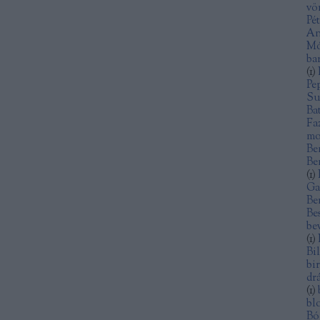
vö
Pé
An
Mó
ba
(
1
)
Pe
Su
Ba
Fa
mo
Be
Be
(
1
)
Ga
Be
Be
be
(
1
)
Bi
bi
dr
(
1
)
bl
Bó