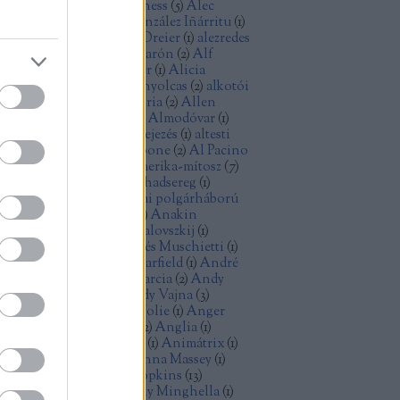
ec Baldwin
(
1
)
Alec Guinness
(
5
)
Alec
cCowen
(
1
)
Alejandro González Iñárritu
(
1
)
exandre Desplat
(
1
)
Alex Dreier
(
1
)
alezredes
álfilozófia
(
1
)
Alfonso Cuarón
(
2
)
Alf
ellin
(
1
)
Alice Rohrwacher
(
1
)
Alicia
kander
(
1
)
Alien
(
2
)
Aljas nyolcas
(
2
)
alkotói
lság
(
2
)
államiság
(
1
)
allegória
(
2
)
Allen
ron
(
2
)
Allen Ginsberg
(
1
)
Almodóvar
(
1
)
omképek
(
5
)
alternatív befejezés
(
1
)
altesti
énok
(
2
)
alvilág
(
1
)
Al Capone
(
2
)
Al Pacino
)
American Graffiti
(
1
)
Amerika-mítosz
(
7
)
erikai anzix
(
1
)
amerikai hadsereg
(
1
)
erikai kisváros
(
1
)
amerikai polgárháború
Amidala
(
1
)
Amy Adams
(
1
)
Anakin
ywalker
(
1
)
Andrej Koncsalovszkij
(
1
)
drej Tarkovszkij
(
1
)
Andrés Muschietti
(
1
)
drew Davis
(
1
)
Andrew Garfield
(
1
)
André
zin
(
1
)
android
(
1
)
Andy Garcia
(
2
)
Andy
nes
(
1
)
Andy Serkis
(
1
)
Andy Vajna
(
3
)
dzrej Vajda
(
1
)
Angelina Jolie
(
1
)
Anger
olt
(
3
)
Angie Dickinson
(
2
)
Anglia
(
1
)
imáció
(
3
)
animációs film
(
1
)
Animátrix
(
1
)
ime
(
1
)
Anna Karina
(
1
)
Anna Massey
(
1
)
n Doran
(
1
)
Anthony Hopkins
(
13
)
thony Mann
(
2
)
Anthony Minghella
(
1
)