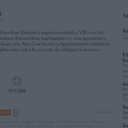
k
Am
or
K
 Wars-film? Kezdjük a negatívumokkal: a VIII. rész túl
nalmas (finomabban megfogalmazva: nem egyenletes a
ahogy arra Alec Cawthorne is figyelmeztetett: időnként
ebbe nem csak a 80-as évek akciófilmjeit/a mostani…
Fr
Er
"v
sze
so
do
kor
TOVÁBB
né
Ti
Bri
24
komment
(
20
Tetszik
0
fi
mítosz
jedi
űropera
failed state
Star Wars
Egyesült Államok
Ka
 Toro
Brit Birodalom
Jedi Rend
Az ébredő Erő
Rogue One