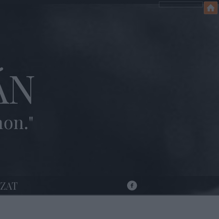
ÁN
hon."
ZAT