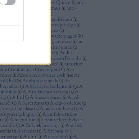
thony Perkins
(
1
)
Anthony Quinn
(
1
)
anti-
minizmus
(
1
)
anti-kapitalizmus
(
1
)
anti-
sszizmus
(
1
)
antifasizmus
(
1
)
tikommunizmus
(
4
)
antiszemitizmus
(
1
)
tiutópia
(
1
)
antológia
(
1
)
antropológia
(
1
)
ya
(
1
)
aranyásók
(
1
)
archetípus
(
2
)
isztokrácia
(
1
)
Arnold Schwarzenegger
(
8
)
tatlanság
(
1
)
Arthur Penn
(
5
)
art deco
(
1
)
art
uveau
(
1
)
Ashley Judd
(
1
)
asztronauta
(
1
)
omfegyver
(
1
)
Atom Egoyan
(
1
)
Audie
rphy
(
1
)
augusztus 20
(
1
)
Aurora Borealis
(
1
)
schwitz
(
1
)
Ausztrália
(
3
)
autó
(
1
)
autoriter
zsim
(
1
)
autósmozi
(
1
)
avantgárd
(
1
)
Ava
rdner
(
1
)
Azok a nyolcvanas évek
(
10
)
Az
redő Erő
(
2
)
Az éhezők viadala
(
1
)
Az
bervadász
(
1
)
A bárányok hallgatnak
(
3
)
A
rmunkás
(
1
)
A Birodalom visszavág
(
3
)
A
log
(
1
)
A híd
(
1
)
A hosszú búcsú
(
1
)
A jedi
szatér
(
2
)
A Keresztapa
(
1
)
A kígyó ölelése
(
1
)
klónok támadása
(
2
)
A máltai sólyom
(
3
)
A
nnyország kapuja
(
1
)
A műfajok titkos
te
(
1
)
A nagy álom
(
1
)
a nemzetközi helyzet
kozódik
(
1
)
A Sith-ek bosszúja
(
1
)
A sithek
sszúja
(
1
)
A szakasz
(
2
)
A Szépség és a
örnyeteg
(
1
)
A tanú
(
1
)
A visszatérő
(
1
)
A