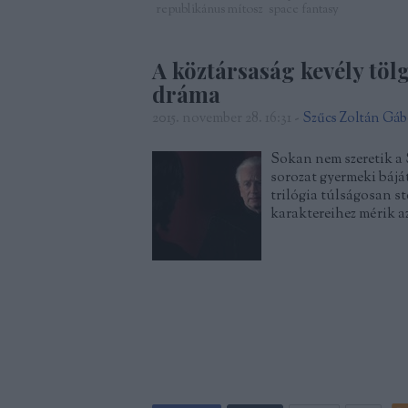
republikánus mítosz
space fantasy
A köztársaság kevély tölg
dráma
2015. november 28. 16:31
-
Szűcs Zoltán Gáb
Sokan nem szeretik a 
sorozat gyermeki bájá
trilógia túlságosan ste
karaktereihez mérik az