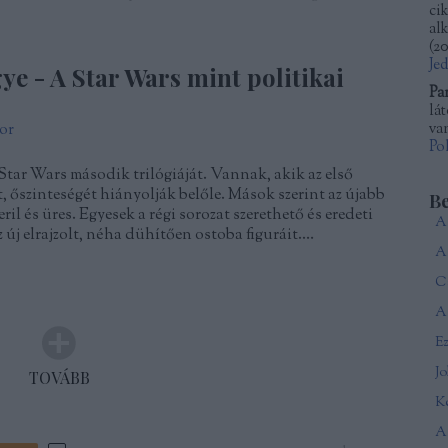
ci
al
(
20
Je
ye - A Star Wars mint politikai
Pa
lá
van
or
Po
Star Wars második trilógiáját. Vannak, akik az első
t, őszinteségét hiányolják belőle. Mások szerint az újabb
B
ril és üres. Egyesek a régi sorozat szerethető és eredeti
 új elrajzolt, néha dühítően ostoba figuráit.…
Ca
A 
J
TOVÁBB
Ké
A