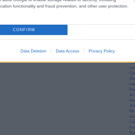
An
cation functionality and fraud prevention, and other user protection.
fe
ra
an
an
an
CONFIRM
ar
ár
no
Data Deletion
Data Access
Privacy Policy
at
Mu
Au
re
Ga
éb
em
bé
do
vis
A 
Me
éle
fo
bo
Sz