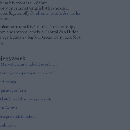
kkem hivatkozásai között:
kony.enerla.net/english/the-nexus...
20.08.15. 22:08
)
Öt ellentmondás Az utolsó
dikben
ndeamonium:
Kiváló írás, én is pont így
tom a sorozatot, amely a Dróttal és a Híddal
 egy ligában - legfö...
(
2020.08.15. 22:08
)
A
lip
ejegyzések
A Marvel-ciklus tündöklése és hitványsága
Az aranykor kipereg ujjaink közül - In memoriam Andy Vajna
rlito útja
pisztolyos férfi
Ezt láttuk 2018-ban, avagy az esztendő csúcsfilmjei
ohn Adams
tségtelenül indokolt
z üldözők