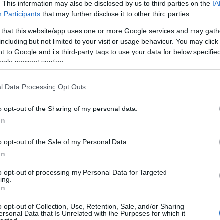
20
. This information may also be disclosed by us to third parties on the
IA
20
Participants
that may further disclose it to other third parties.
20
20
 that this website/app uses one or more Google services and may gath
20
including but not limited to your visit or usage behaviour. You may click 
201
 to Google and its third-party tags to use your data for below specifi
20
To
ogle consent section.
l Data Processing Opt Outs
C
19
19
o opt-out of the Sharing of my personal data.
as 
In
év
Ho
o opt-out of the Sale of my Personal Data.
Ch
Co
In
ab
Gy
to opt-out of processing my Personal Data for Targeted
ad
ing.
N
In
(
3
)
(
1
)
o opt-out of Collection, Use, Retention, Sale, and/or Sharing
ersonal Data that Is Unrelated with the Purposes for which it
Pa
lected.