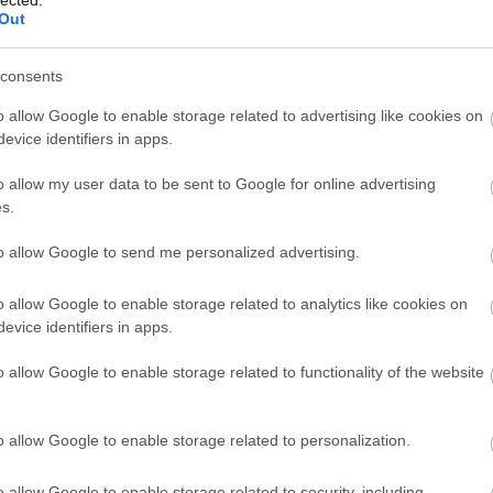
Al
Out
M
Al
(
1
)
consents
Kj
Vi
o allow Google to enable storage related to advertising like cookies on
vá
evice identifiers in apps.
Ba
ál
o allow my user data to be sent to Google for online advertising
po
(
16
s.
Am
am
to allow Google to send me personalized advertising.
(
1
)
Sk
An
o allow Google to enable storage related to analytics like cookies on
An
evice identifiers in apps.
Ba
Jo
o allow Google to enable storage related to functionality of the website
An
Zs
an
o allow Google to enable storage related to personalization.
an
An
An
o allow Google to enable storage related to security, including