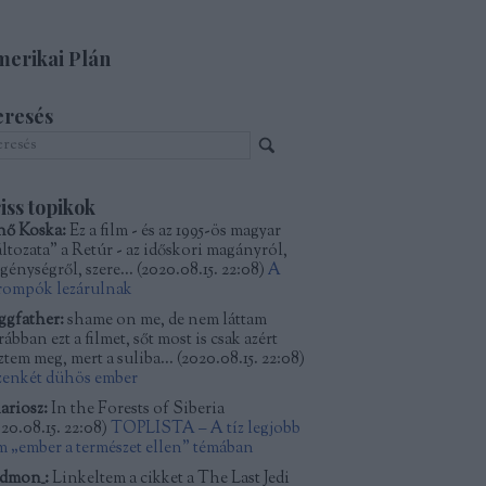
erikai Plán
eresés
iss topikok
nő Koska:
Ez a film - és az 1995-ös magyar
áltozata" a Retúr - az időskori magányról,
génységről, szere...
(
2020.08.15. 22:08
)
A
rompók lezárulnak
ggfather:
shame on me, de nem láttam
ábban ezt a filmet, sőt most is csak azért
ztem meg, mert a suliba...
(
2020.08.15. 22:08
)
zenkét dühös ember
ariosz:
In the Forests of Siberia
20.08.15. 22:08
)
TOPLISTA – A tíz legjobb
lm „ember a természet ellen” témában
dmon_:
Linkeltem a cikket a The Last Jedi