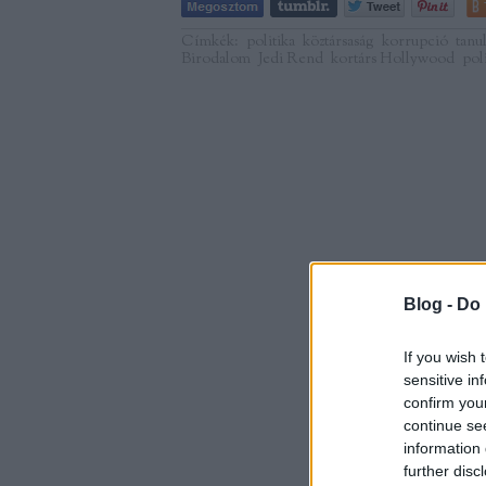
Címkék:
politika
köztársaság
korrupció
tanu
Birodalom
Jedi Rend
kortárs Hollywood
pol
Blog -
Do 
If you wish 
sensitive in
confirm you
continue se
information 
further disc