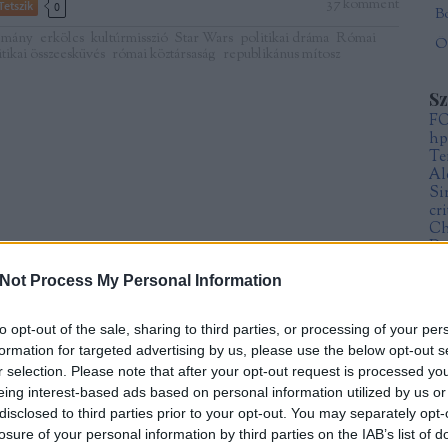
37
komment
Tetszik
0
lmány
erkölcs
kultúrmisszió
Star Wars
politikai dráma
Római
Öt
itikai összeesküvés
római köztársaság
republikánus mítosz
S
F
hp
Te
Al
Si
cr
Ch
Da
Fr
Not Process My Personal Information
Sz
Mi
to opt-out of the sale, sharing to third parties, or processing of your per
formation for targeted advertising by us, please use the below opt-out s
A
r selection. Please note that after your opt-out request is processed y
20
eing interest-based ads based on personal information utilized by us or
20
20
disclosed to third parties prior to your opt-out. You may separately opt-
20
losure of your personal information by third parties on the IAB’s list of