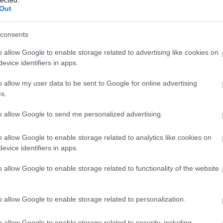
TOVÁBB
Al
Out
M
Al
(
1
)
consents
24
komment
Tetszik
Kj
0
Vi
o allow Google to enable storage related to advertising like cookies on
mítosz
jedi
űropera
failed state
Star Wars
Egyesült Államok
vá
 Toro
Brit Birodalom
Jedi Rend
Az ébredő Erő
Rogue One
evice identifiers in apps.
Ba
ál
o allow my user data to be sent to Google for online advertising
po
(
16
s.
 fény
Am
am
to allow Google to send me personalized advertising.
(
1
)
Sk
An
o allow Google to enable storage related to analytics like cookies on
 filmtörténet, a magyar film aranykorának egyik utolsó
An
evice identifiers in apps.
llesleg a magyar filmtörténetben a kevés női filmszerzők
Ba
a, Ember Judit vagy Zsurzs Éva (illetve a kortárs alkotók
Jo
agy Goda Krisztina mellett). Azonban míg…
o allow Google to enable storage related to functionality of the website
An
Zs
an
o allow Google to enable storage related to personalization.
an
An
An
o allow Google to enable storage related to security, including