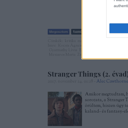
authenti
Címkék:
kritika
magyar film
vasfüggöny
mag
Imre
Kocsis Ágnes
Cserhalmi György
Rákos
Gyarmathy Lívia
Ember Judit
Tóth Ildikó
God
Meszaros Marta
Zsurzs Éva
Stranger Things (2. évad
2017. november 24. 01:28
-
Alec Cawthorn
Amikor megtudtam, ho
sorozata, a Stranger 
örültem, hiszen úgy te
kaland- és fantasy-ele