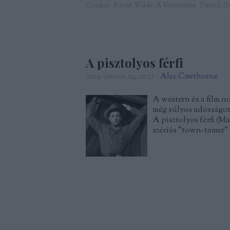
Cocker
Raoul Walsh
A Keresztapa
Patrick D
A pisztolyos férfi
2019. január 04. 12:17
-
Alec Cawthorne
A western és a film 
még súlyos adósságot 
A pisztolyos férfi (M
szériás "town-tamer" 