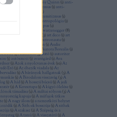
thony Perkins
(
1
)
Anthony Quinn
(
1
)
anti-
minizmus
(
1
)
anti-kapitalizmus
(
1
)
anti-
sszizmus
(
1
)
antifasizmus
(
1
)
tikommunizmus
(
4
)
antiszemitizmus
(
1
)
tiutópia
(
1
)
antológia
(
1
)
antropológia
(
1
)
ya
(
1
)
aranyásók
(
1
)
archetípus
(
2
)
isztokrácia
(
1
)
Arnold Schwarzenegger
(
8
)
tatlanság
(
1
)
Arthur Penn
(
5
)
art deco
(
1
)
art
uveau
(
1
)
Ashley Judd
(
1
)
asztronauta
(
1
)
omfegyver
(
1
)
Atom Egoyan
(
1
)
Audie
rphy
(
1
)
augusztus 20
(
1
)
Aurora Borealis
(
1
)
schwitz
(
1
)
Ausztrália
(
3
)
autó
(
1
)
autoriter
zsim
(
1
)
autósmozi
(
1
)
avantgárd
(
1
)
Ava
rdner
(
1
)
Azok a nyolcvanas évek
(
10
)
Az
redő Erő
(
2
)
Az éhezők viadala
(
1
)
Az
bervadász
(
1
)
A bárányok hallgatnak
(
3
)
A
rmunkás
(
1
)
A Birodalom visszavág
(
3
)
A
log
(
1
)
A híd
(
1
)
A hosszú búcsú
(
1
)
A jedi
szatér
(
2
)
A Keresztapa
(
1
)
A kígyó ölelése
(
1
)
klónok támadása
(
2
)
A máltai sólyom
(
3
)
A
nnyország kapuja
(
1
)
A műfajok titkos
te
(
1
)
A nagy álom
(
1
)
a nemzetközi helyzet
kozódik
(
1
)
A Sith-ek bosszúja
(
1
)
A sithek
sszúja
(
1
)
A szakasz
(
2
)
A Szépség és a
örnyeteg
(
1
)
A tanú
(
1
)
A visszatérő
(
1
)
A