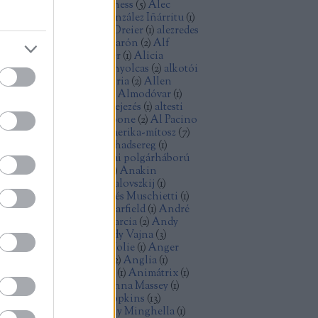
ec Baldwin
(
1
)
Alec Guinness
(
5
)
Alec
cCowen
(
1
)
Alejandro González Iñárritu
(
1
)
exandre Desplat
(
1
)
Alex Dreier
(
1
)
alezredes
álfilozófia
(
1
)
Alfonso Cuarón
(
2
)
Alf
ellin
(
1
)
Alice Rohrwacher
(
1
)
Alicia
kander
(
1
)
Alien
(
2
)
Aljas nyolcas
(
2
)
alkotói
lság
(
2
)
államiság
(
1
)
allegória
(
2
)
Allen
ron
(
2
)
Allen Ginsberg
(
1
)
Almodóvar
(
1
)
omképek
(
5
)
alternatív befejezés
(
1
)
altesti
énok
(
2
)
alvilág
(
1
)
Al Capone
(
2
)
Al Pacino
)
American Graffiti
(
1
)
Amerika-mítosz
(
7
)
erikai anzix
(
1
)
amerikai hadsereg
(
1
)
erikai kisváros
(
1
)
amerikai polgárháború
Amidala
(
1
)
Amy Adams
(
1
)
Anakin
ywalker
(
1
)
Andrej Koncsalovszkij
(
1
)
drej Tarkovszkij
(
1
)
Andrés Muschietti
(
1
)
drew Davis
(
1
)
Andrew Garfield
(
1
)
André
zin
(
1
)
android
(
1
)
Andy Garcia
(
2
)
Andy
nes
(
1
)
Andy Serkis
(
1
)
Andy Vajna
(
3
)
dzrej Vajda
(
1
)
Angelina Jolie
(
1
)
Anger
olt
(
3
)
Angie Dickinson
(
2
)
Anglia
(
1
)
imáció
(
3
)
animációs film
(
1
)
Animátrix
(
1
)
ime
(
1
)
Anna Karina
(
1
)
Anna Massey
(
1
)
n Doran
(
1
)
Anthony Hopkins
(
13
)
thony Mann
(
2
)
Anthony Minghella
(
1
)