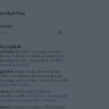
erikai Plán
eresés
iss topikok
nő Koska:
Ez a film - és az 1995-ös magyar
áltozata" a Retúr - az időskori magányról,
génységről, szere...
(
2020.08.15. 22:08
)
A
rompók lezárulnak
ggfather:
shame on me, de nem láttam
ábban ezt a filmet, sőt most is csak azért
ztem meg, mert a suliba...
(
2020.08.15. 22:08
)
zenkét dühös ember
ariosz:
In the Forests of Siberia
20.08.15. 22:08
)
TOPLISTA – A tíz legjobb
lm „ember a természet ellen” témában
dmon_:
Linkeltem a cikket a The Last Jedi