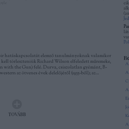
oyle
ci
al
(
20
Je
Pa
lá
van
Po
noir hatáskapcsolatát elemző tanulmányoknak valamikor
B
kell törleszteniük Richard Wilson elfeledett műremeke,
an with the Gun) felé. Durva, csiszolatlan gyémánt, B-
western az ötvenes évek delelőjéről (1955-ből); az…
Ca
A 
J
TOVÁBB
Ké
A