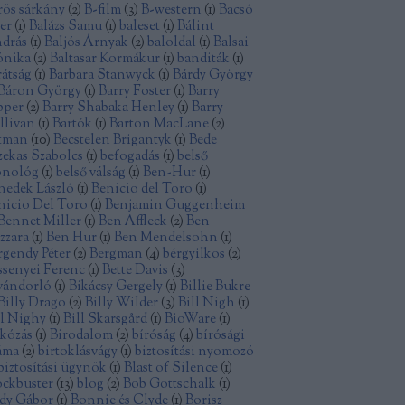
rös sárkány
(
2
)
B-film
(
3
)
B-western
(
1
)
Bacsó
ter
(
1
)
Balázs Samu
(
1
)
baleset
(
1
)
Bálint
drás
(
1
)
Baljós Árnyak
(
2
)
baloldal
(
1
)
Balsai
nika
(
2
)
Baltasar Kormákur
(
1
)
banditák
(
1
)
rátság
(
1
)
Barbara Stanwyck
(
1
)
Bárdy György
Báron György
(
1
)
Barry Foster
(
1
)
Barry
pper
(
2
)
Barry Shabaka Henley
(
1
)
Barry
llivan
(
1
)
Bartók
(
1
)
Barton MacLane
(
2
)
tman
(
10
)
Becstelen Brigantyk
(
1
)
Bede
zekas Szabolcs
(
1
)
befogadás
(
1
)
belső
nológ
(
1
)
belső válság
(
1
)
Ben-Hur
(
1
)
nedek László
(
1
)
Benicio del Toro
(
1
)
nicio Del Toro
(
1
)
Benjamin Guggenheim
Bennet Miller
(
1
)
Ben Affleck
(
2
)
Ben
zzara
(
1
)
Ben Hur
(
1
)
Ben Mendelsohn
(
1
)
rgendy Péter
(
2
)
Bergman
(
4
)
bérgyilkos
(
2
)
ssenyei Ferenc
(
1
)
Bette Davis
(
3
)
vándorló
(
1
)
Bikácsy Gergely
(
1
)
Billie Bukre
Billy Drago
(
2
)
Billy Wilder
(
3
)
Bill Nigh
(
1
)
ll Nighy
(
1
)
Bill Skarsgård
(
1
)
BioWare
(
1
)
rkózás
(
1
)
Birodalom
(
2
)
bíróság
(
4
)
bírósági
áma
(
2
)
birtoklásvágy
(
1
)
biztosítási nyomozó
biztosítási ügynök
(
1
)
Blast of Silence
(
1
)
ockbuster
(
13
)
blog
(
2
)
Bob Gottschalk
(
1
)
dy Gábor
(
1
)
Bonnie és Clyde
(
1
)
Borisz