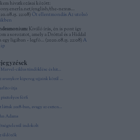
kkem hivatkozásai között:
kony.enerla.net/english/the-nexus...
20.08.15. 22:08
)
Öt ellentmondás Az utolsó
dikben
ndeamonium:
Kiváló írás, én is pont így
tom a sorozatot, amely a Dróttal és a Híddal
 egy ligában - legfö...
(
2020.08.15. 22:08
)
A
lip
ejegyzések
A Marvel-ciklus tündöklése és hitványsága
Az aranykor kipereg ujjaink közül - In memoriam Andy Vajna
rlito útja
pisztolyos férfi
Ezt láttuk 2018-ban, avagy az esztendő csúcsfilmjei
ohn Adams
tségtelenül indokolt
z üldözők