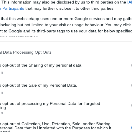
20
. This information may also be disclosed by us to third parties on the
IA
20
Participants
that may further disclose it to other third parties.
20
20
Szólj hozzá!
Tetszik
0
 that this website/app uses one or more Google services and may gath
20
including but not limited to your visit or usage behaviour. You may click 
201
r
film noir
kultúrmisszió
Fritz Lang
Joan Fontaine
Dana Andrews
 to Google and its third-party tags to use your data for below specifi
termi dráma
bírósági dráma
Sidney Blackmer
20
To
ogle consent section.
k
l Data Processing Opt Outs
C
or
19
19
o opt-out of the Sharing of my personal data.
as 
 Wars-film? Kezdjük a negatívumokkal: a VIII. rész túl
In
év
nalmas (finomabban megfogalmazva: nem egyenletes a
Ho
ahogy arra Alec Cawthorne is figyelmeztetett: időnként
o opt-out of the Sale of my Personal Data.
Ch
ebbe nem csak a 80-as évek akciófilmjeit/a mostani…
Co
In
ab
Gy
to opt-out of processing my Personal Data for Targeted
ad
ing.
N
In
(
3
)
(
1
)
o opt-out of Collection, Use, Retention, Sale, and/or Sharing
ersonal Data that Is Unrelated with the Purposes for which it
Pa
lected.