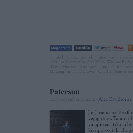
Címkék:
kritika
gyerek
fantasy
kisváros
nosz
szerelmi háromszög
Star Wars
Winona Ryder
David Harbour
Stranger Things
Duffer-test
McLaughlin
Natalia Dyer
Charlie Heaton
Sa
Paterson
2017. november 17. 22:12
-
Alec Cawthorne
Jim Jarmusch előző fi
végignézni. Talán túl
vámpírtematikát a h
kiszipolyozták, ahogy