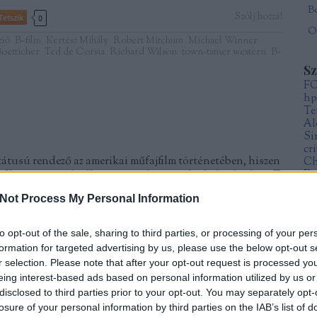
Szólj hozzá!
Tetszik
0
Öt
zió
B-film
Kertész Mihály
Robert Mitchum
Michael Winner
oetticher
Ted de Corsia
Richard Wilson
town-tamer western
B-
S
F
hp
Te
Al
Si
cr
státusú rendező az amerikai műfajfilm történetében, hiszen
Ch
 film noir és a thriller - megszületésénél is bábáskodott. E
Da
Fr
te a Kétségtelenül indokolt (1956), mely mesterien játssza
Not Process My Personal Information
Sz
aji elvárásait. Kezdetben úgy…
Mi
to opt-out of the sale, sharing to third parties, or processing of your per
formation for targeted advertising by us, please use the below opt-out s
A
r selection. Please note that after your opt-out request is processed y
20
eing interest-based ads based on personal information utilized by us or
20
20
disclosed to third parties prior to your opt-out. You may separately opt-
TOVÁBB
20
losure of your personal information by third parties on the IAB’s list of