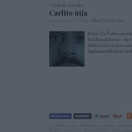
Címkék
»
kritika
Carlito útja
2019. január 16. 11:42
-
Alec Cawthorne
Brian De Palma munká
hitchcockiánus - thri
Alibi test) szokás sz
legismertebb képvisel
Címkék:
kritika
klasszikus
gengszter
gengszt
Bogart
Sean Penn
Kertész Mihály
John Legui