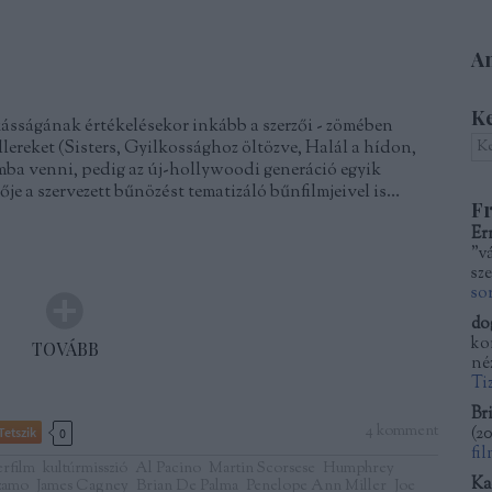
Am
K
sságának értékelésekor inkább a szerzői - zömében
llereket (Sisters, Gyilkossághoz öltözve, Halál a hídon,
ámba venni, pedig az új-hollywoodi generáció egyik
ője a szervezett bűnözést tematizáló bűnfilmjeivel is…
Fr
Er
"v
sze
so
do
kor
TOVÁBB
né
Ti
Bri
4
komment
(
20
Tetszik
0
fi
erfilm
kultúrmisszió
Al Pacino
Martin Scorsese
Humphrey
Ka
zamo
James Cagney
Brian De Palma
Penelope Ann Miller
Joe