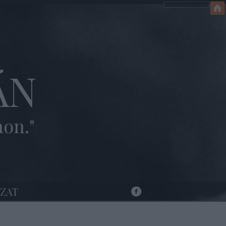
ÁN
hon."
ZAT