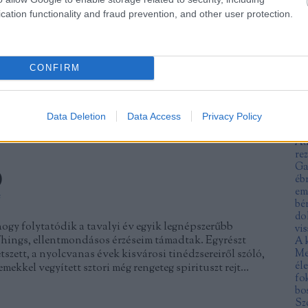
An
cation functionality and fraud prevention, and other user protection.
fe
TOVÁBB
ra
an
an
an
CONFIRM
Szólj hozzá!
Tetszik
0
ar
ár
yar történelem
történelmi film
Törőcsik Mari
Szovjetunió
Nagy
no
i-rendszer
Törőcsik Franciska
Monori Lili
Gáspár Tibor
Data Deletion
Data Access
Privacy Policy
at
a Krisztina
Sára Sándor
Aurora Borealis
Ötvenes évek
Mu
Au
re
Ga
)
éb
em
e
bé
do
gy folytatódik a tavalyi év egyik legnépszerűbb
vis
Things, ellentmondásos érzéseim támadtak. Egyrészt
A 
tszett, a nyolcvanas évek kisvárosi tinédzsereiről szóló,
Me
éle
mekkel vegyített sztori még rengeteg spirituszt rejt…
fo
bo
Sz