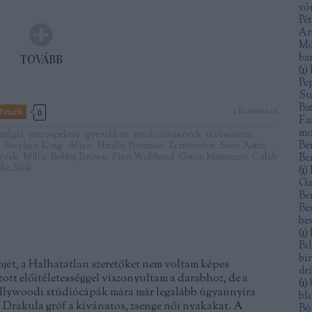
vö
Pé
An
Mó
ba
TOVÁBB
(
1
)
Pe
Su
Ba
1
komment
Tetszik
0
Fa
mo
talgia
retrospektív
gyerekkor
nyolcvanas évek
tévésorozat
Be
Stephen King
Alien
Natalie Portman
Terminator
Sean Astin
vérek
Millie Bobby Brown
Finn Wolfhard
Gaten Matarazzo
Caleb
Be
die Sink
(
1
)
Ga
Be
Be
be
(
1
)
Bi
bi
lmjét, a Halhatatlan szeretőket nem voltam képes
dr
zott előítéletességgel viszonyultam a darabhoz, de a
(
1
)
ollywoodi stúdiócápák mára már legalább úgyannyira
bl
 Drakula gróf a kívánatos, zsenge női nyakakat. A
Bó