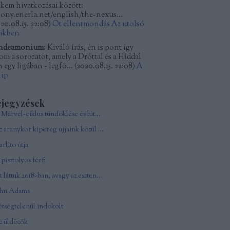
kkem hivatkozásai között:
kony.enerla.net/english/the-nexus...
20.08.15. 22:08
)
Öt ellentmondás Az utolsó
dikben
ndeamonium:
Kiváló írás, én is pont így
tom a sorozatot, amely a Dróttal és a Híddal
 egy ligában - legfö...
(
2020.08.15. 22:08
)
A
lip
ejegyzések
A Marvel-ciklus tündöklése és hitványsága
Az aranykor kipereg ujjaink közül - In memoriam Andy Vajna
rlito útja
pisztolyos férfi
Ezt láttuk 2018-ban, avagy az esztendő csúcsfilmjei
ohn Adams
tségtelenül indokolt
z üldözők