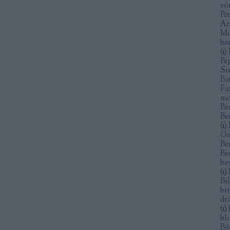
vö
Pé
An
Mó
ba
(
1
)
Pe
Su
Ba
Fa
mo
Be
Be
(
1
)
Ga
Be
Be
be
(
1
)
Bi
bi
dr
(
1
)
bl
Bó