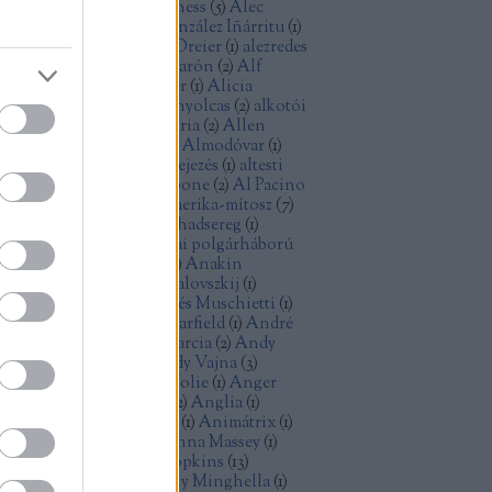
ec Baldwin
(
1
)
Alec Guinness
(
5
)
Alec
cCowen
(
1
)
Alejandro González Iñárritu
(
1
)
exandre Desplat
(
1
)
Alex Dreier
(
1
)
alezredes
álfilozófia
(
1
)
Alfonso Cuarón
(
2
)
Alf
ellin
(
1
)
Alice Rohrwacher
(
1
)
Alicia
kander
(
1
)
Alien
(
2
)
Aljas nyolcas
(
2
)
alkotói
lság
(
2
)
államiság
(
1
)
allegória
(
2
)
Allen
ron
(
2
)
Allen Ginsberg
(
1
)
Almodóvar
(
1
)
omképek
(
5
)
alternatív befejezés
(
1
)
altesti
énok
(
2
)
alvilág
(
1
)
Al Capone
(
2
)
Al Pacino
)
American Graffiti
(
1
)
Amerika-mítosz
(
7
)
erikai anzix
(
1
)
amerikai hadsereg
(
1
)
erikai kisváros
(
1
)
amerikai polgárháború
Amidala
(
1
)
Amy Adams
(
1
)
Anakin
ywalker
(
1
)
Andrej Koncsalovszkij
(
1
)
drej Tarkovszkij
(
1
)
Andrés Muschietti
(
1
)
drew Davis
(
1
)
Andrew Garfield
(
1
)
André
zin
(
1
)
android
(
1
)
Andy Garcia
(
2
)
Andy
nes
(
1
)
Andy Serkis
(
1
)
Andy Vajna
(
3
)
dzrej Vajda
(
1
)
Angelina Jolie
(
1
)
Anger
olt
(
3
)
Angie Dickinson
(
2
)
Anglia
(
1
)
imáció
(
3
)
animációs film
(
1
)
Animátrix
(
1
)
ime
(
1
)
Anna Karina
(
1
)
Anna Massey
(
1
)
n Doran
(
1
)
Anthony Hopkins
(
13
)
thony Mann
(
2
)
Anthony Minghella
(
1
)