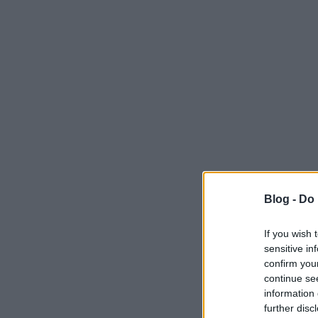
Blog -
Do 
If you wish 
sensitive in
confirm you
continue se
information 
further disc