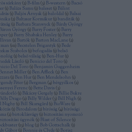
rös sárkány
(
2
)
B-film
(
3
)
B-western
(
1
)
Bacsó
ter
(
1
)
Balázs Samu
(
1
)
baleset
(
1
)
Bálint
drás
(
1
)
Baljós Árnyak
(
2
)
baloldal
(
1
)
Balsai
nika
(
2
)
Baltasar Kormákur
(
1
)
banditák
(
1
)
rátság
(
1
)
Barbara Stanwyck
(
1
)
Bárdy György
Báron György
(
1
)
Barry Foster
(
1
)
Barry
pper
(
2
)
Barry Shabaka Henley
(
1
)
Barry
llivan
(
1
)
Bartók
(
1
)
Barton MacLane
(
2
)
tman
(
10
)
Becstelen Brigantyk
(
1
)
Bede
zekas Szabolcs
(
1
)
befogadás
(
1
)
belső
nológ
(
1
)
belső válság
(
1
)
Ben-Hur
(
1
)
nedek László
(
1
)
Benicio del Toro
(
1
)
nicio Del Toro
(
1
)
Benjamin Guggenheim
Bennet Miller
(
1
)
Ben Affleck
(
2
)
Ben
zzara
(
1
)
Ben Hur
(
1
)
Ben Mendelsohn
(
1
)
rgendy Péter
(
2
)
Bergman
(
4
)
bérgyilkos
(
2
)
ssenyei Ferenc
(
1
)
Bette Davis
(
3
)
vándorló
(
1
)
Bikácsy Gergely
(
1
)
Billie Bukre
Billy Drago
(
2
)
Billy Wilder
(
3
)
Bill Nigh
(
1
)
ll Nighy
(
1
)
Bill Skarsgård
(
1
)
BioWare
(
1
)
rkózás
(
1
)
Birodalom
(
2
)
bíróság
(
4
)
bírósági
áma
(
2
)
birtoklásvágy
(
1
)
biztosítási nyomozó
biztosítási ügynök
(
1
)
Blast of Silence
(
1
)
ockbuster
(
13
)
blog
(
2
)
Bob Gottschalk
(
1
)
dy Gábor
(
1
)
Bonnie és Clyde
(
1
)
Borisz