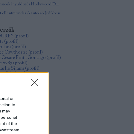
Boszorkányüldözés Hollywood Damonjai Allen
 ellentmondás Az utolsó Jedikben
zerzők
OUREY
(
profil
)
tr
(
profil
)
nebra
(
profil
)
ec Cawthorne
(
profil
)
r Cesare Finta Gonzago
(
profil
)
itixx87
(
profil
)
arlie Simms
(
profil
)
ve Salt
(
profil
)
ollo
(
profil
)
űcs Zoltán Gábor
(
profil
)
zsák Réka
(
profil
)
sonal or
ection to
rchívum
ou may
19 május
(
1
)
 personal
19 január
(
4
)
18 december
(
1
)
out of the
18 május
(
2
)
 downstream