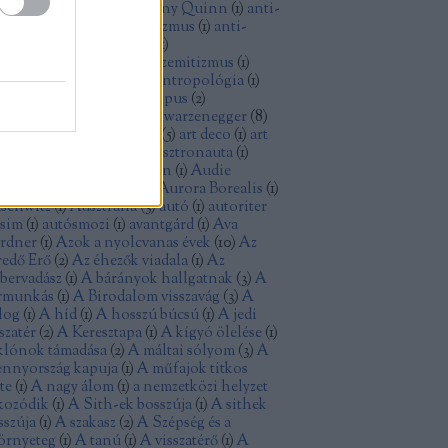
thony Perkins
(
1
)
Anthony Quinn
(
1
)
anti-
minizmus
(
1
)
anti-kapitalizmus
(
1
)
anti-
sszizmus
(
1
)
antifasizmus
(
1
)
tikommunizmus
(
4
)
antiszemitizmus
(
1
)
tiutópia
(
1
)
antológia
(
1
)
antropológia
(
1
)
ya
(
1
)
aranyásók
(
1
)
archetípus
(
2
)
isztokrácia
(
1
)
Arnold Schwarzenegger
(
8
)
tatlanság
(
1
)
Arthur Penn
(
5
)
art deco
(
1
)
art
uveau
(
1
)
Ashley Judd
(
1
)
asztronauta
(
1
)
omfegyver
(
1
)
Atom Egoyan
(
1
)
Audie
rphy
(
1
)
augusztus 20
(
1
)
Aurora Borealis
(
1
)
schwitz
(
1
)
Ausztrália
(
3
)
autó
(
1
)
autoriter
zsim
(
1
)
autósmozi
(
1
)
avantgárd
(
1
)
Ava
rdner
(
1
)
Azok a nyolcvanas évek
(
10
)
Az
redő Erő
(
2
)
Az éhezők viadala
(
1
)
Az
bervadász
(
1
)
A bárányok hallgatnak
(
3
)
A
rmunkás
(
1
)
A Birodalom visszavág
(
3
)
A
log
(
1
)
A híd
(
1
)
A hosszú búcsú
(
1
)
A jedi
szatér
(
2
)
A Keresztapa
(
1
)
A kígyó ölelése
(
1
)
klónok támadása
(
2
)
A máltai sólyom
(
3
)
A
nnyország kapuja
(
1
)
A műfajok titkos
te
(
1
)
A nagy álom
(
1
)
a nemzetközi helyzet
kozódik
(
1
)
A Sith-ek bosszúja
(
1
)
A sithek
sszúja
(
1
)
A szakasz
(
2
)
A Szépség és a
örnyeteg
(
1
)
A tanú
(
1
)
A visszatérő
(
1
)
A