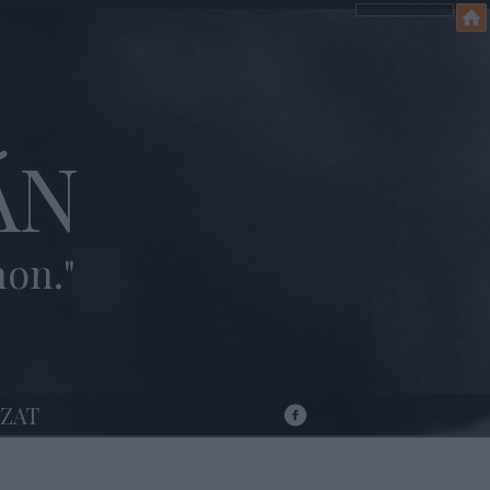
ÁN
hon."
ZAT