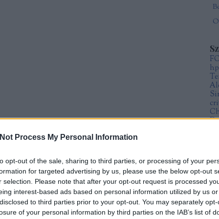
Öt
S
F
hp
Te
Al
Si
cr
Ch
Da
Fr
Not Process My Personal Information
Sz
Mi
to opt-out of the sale, sharing to third parties, or processing of your per
formation for targeted advertising by us, please use the below opt-out s
A
r selection. Please note that after your opt-out request is processed y
20
eing interest-based ads based on personal information utilized by us or
20
20
disclosed to third parties prior to your opt-out. You may separately opt-
20
losure of your personal information by third parties on the IAB’s list of