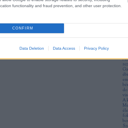
An
cation functionality and fraud prevention, and other user protection.
fe
ra
an
an
an
CONFIRM
ar
ár
no
Data Deletion
Data Access
Privacy Policy
at
Mu
Au
re
Ga
éb
em
bé
do
vis
A 
Me
éle
fo
bo
Sz