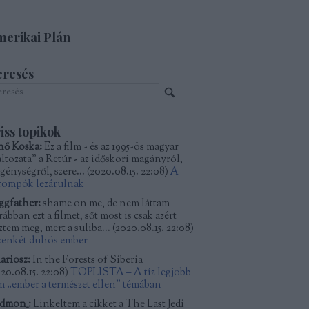
erikai Plán
eresés
iss topikok
nő Koska:
Ez a film - és az 1995-ös magyar
áltozata" a Retúr - az időskori magányról,
génységről, szere...
(
2020.08.15. 22:08
)
A
rompók lezárulnak
ggfather:
shame on me, de nem láttam
ábban ezt a filmet, sőt most is csak azért
ztem meg, mert a suliba...
(
2020.08.15. 22:08
)
zenkét dühös ember
ariosz:
In the Forests of Siberia
20.08.15. 22:08
)
TOPLISTA – A tíz legjobb
lm „ember a természet ellen” témában
dmon_:
Linkeltem a cikket a The Last Jedi