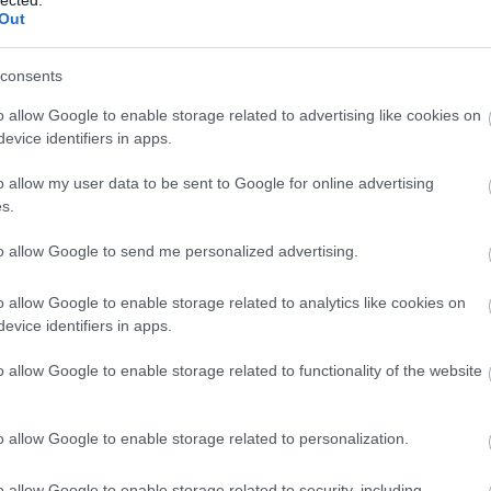
Al
Out
M
Al
(
1
)
consents
Kj
Vi
o allow Google to enable storage related to advertising like cookies on
vá
evice identifiers in apps.
Ba
ál
o allow my user data to be sent to Google for online advertising
po
(
16
s.
Am
am
to allow Google to send me personalized advertising.
(
1
)
Sk
An
o allow Google to enable storage related to analytics like cookies on
An
evice identifiers in apps.
Ba
Jo
o allow Google to enable storage related to functionality of the website
An
Zs
an
o allow Google to enable storage related to personalization.
an
An
An
o allow Google to enable storage related to security, including