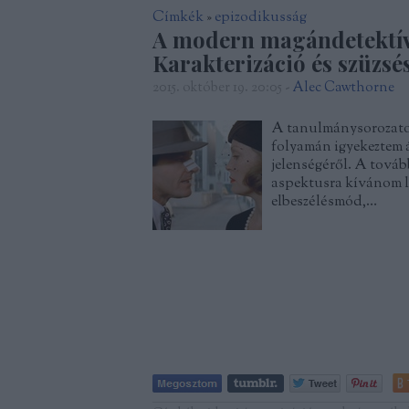
Címkék
»
epizodikusság
A modern magándetektív-n
Karakterizáció és szüzsé
2015. október 19. 20:05
-
Alec Cawthorne
A tanulmánysorozatot 
folyamán igyekeztem 
jelenségéről. A tová
aspektusra kívánom le
elbeszélésmód,…