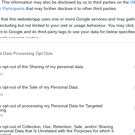
20
. This information may also be disclosed by us to third parties on the
IA
20
Participants
that may further disclose it to other third parties.
20
20
 that this website/app uses one or more Google services and may gath
20
including but not limited to your visit or usage behaviour. You may click 
201
 to Google and its third-party tags to use your data for below specifi
20
To
ogle consent section.
l Data Processing Opt Outs
C
19
19
o opt-out of the Sharing of my personal data.
as 
In
év
Ho
o opt-out of the Sale of my Personal Data.
Ch
Co
In
ab
Gy
to opt-out of processing my Personal Data for Targeted
ad
ing.
N
In
(
3
)
(
1
)
o opt-out of Collection, Use, Retention, Sale, and/or Sharing
ersonal Data that Is Unrelated with the Purposes for which it
Pa
lected.