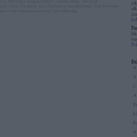
len
elbeszélés
magándetektív
femme fatale
film noir
ci
gyed
Gene Hackman
Jack Nicholson
maszkulinitás
Paul Newman
al
ates
noir-tanulmánysorozat
epizodikusság
(
20
Je
Pa
lá
van
Po
B
Ca
A 
J
Ké
A