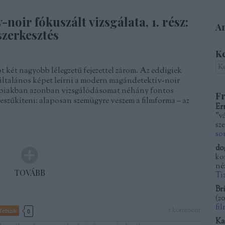
oir fókuszált vizsgálata, 1. rész:
Am
szerkesztés
K
két nagyobb lélegzetű fejezettel zárom. Az eddigiek
általános képet leírni a modern magándetektív-noir
bbiakban azonban vizsgálódásomat néhány fontos
Fr
szűkíteni: alaposan szemügyre veszem a filmforma – az
Er
"v
sze
so
do
kor
né
TOVÁBB
Ti
Bri
(
20
fi
1
komment
Tetszik
0
Ka