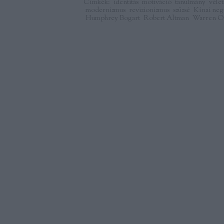
Címkék:
identitás
motiváció
tanulmány
vélet
modernizmus
revizionizmus
szüzsé
Kínai ne
Humphrey Bogart
Robert Altman
Warren O