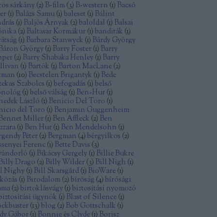
rös sárkány
(
2
)
B-film
(
3
)
B-western
(
1
)
Bacsó
ter
(
1
)
Balázs Samu
(
1
)
baleset
(
1
)
Bálint
drás
(
1
)
Baljós Árnyak
(
2
)
baloldal
(
1
)
Balsai
nika
(
2
)
Baltasar Kormákur
(
1
)
banditák
(
1
)
rátság
(
1
)
Barbara Stanwyck
(
1
)
Bárdy György
Báron György
(
1
)
Barry Foster
(
1
)
Barry
pper
(
2
)
Barry Shabaka Henley
(
1
)
Barry
llivan
(
1
)
Bartók
(
1
)
Barton MacLane
(
2
)
tman
(
10
)
Becstelen Brigantyk
(
1
)
Bede
zekas Szabolcs
(
1
)
befogadás
(
1
)
belső
nológ
(
1
)
belső válság
(
1
)
Ben-Hur
(
1
)
nedek László
(
1
)
Benicio Del Toro
(
1
)
nicio del Toro
(
1
)
Benjamin Guggenheim
Bennet Miller
(
1
)
Ben Affleck
(
2
)
Ben
zzara
(
1
)
Ben Hur
(
1
)
Ben Mendelsohn
(
1
)
rgendy Péter
(
2
)
Bergman
(
4
)
bérgyilkos
(
2
)
ssenyei Ferenc
(
1
)
Bette Davis
(
3
)
vándorló
(
1
)
Bikácsy Gergely
(
1
)
Billie Bukre
Billy Drago
(
2
)
Billy Wilder
(
3
)
Bill Nigh
(
1
)
ll Nighy
(
1
)
Bill Skarsgård
(
1
)
BioWare
(
1
)
rkózás
(
1
)
Birodalom
(
2
)
bíróság
(
4
)
bírósági
áma
(
2
)
birtoklásvágy
(
1
)
biztosítási nyomozó
biztosítási ügynök
(
1
)
Blast of Silence
(
1
)
ockbuster
(
13
)
blog
(
2
)
Bob Gottschalk
(
1
)
dy Gábor
(
1
)
Bonnie és Clyde
(
1
)
Borisz