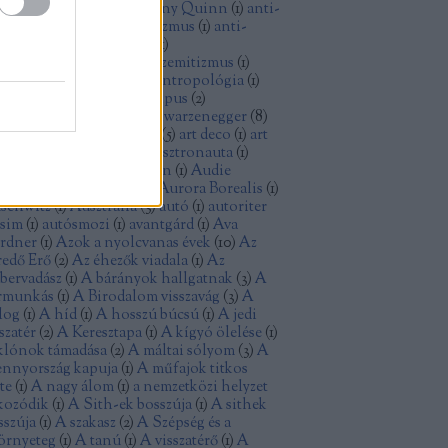
thony Perkins
(
1
)
Anthony Quinn
(
1
)
anti-
minizmus
(
1
)
anti-kapitalizmus
(
1
)
anti-
sszizmus
(
1
)
antifasizmus
(
1
)
tikommunizmus
(
4
)
antiszemitizmus
(
1
)
tiutópia
(
1
)
antológia
(
1
)
antropológia
(
1
)
ya
(
1
)
aranyásók
(
1
)
archetípus
(
2
)
isztokrácia
(
1
)
Arnold Schwarzenegger
(
8
)
tatlanság
(
1
)
Arthur Penn
(
5
)
art deco
(
1
)
art
uveau
(
1
)
Ashley Judd
(
1
)
asztronauta
(
1
)
omfegyver
(
1
)
Atom Egoyan
(
1
)
Audie
rphy
(
1
)
augusztus 20
(
1
)
Aurora Borealis
(
1
)
schwitz
(
1
)
Ausztrália
(
3
)
autó
(
1
)
autoriter
zsim
(
1
)
autósmozi
(
1
)
avantgárd
(
1
)
Ava
rdner
(
1
)
Azok a nyolcvanas évek
(
10
)
Az
redő Erő
(
2
)
Az éhezők viadala
(
1
)
Az
bervadász
(
1
)
A bárányok hallgatnak
(
3
)
A
rmunkás
(
1
)
A Birodalom visszavág
(
3
)
A
log
(
1
)
A híd
(
1
)
A hosszú búcsú
(
1
)
A jedi
szatér
(
2
)
A Keresztapa
(
1
)
A kígyó ölelése
(
1
)
klónok támadása
(
2
)
A máltai sólyom
(
3
)
A
nnyország kapuja
(
1
)
A műfajok titkos
te
(
1
)
A nagy álom
(
1
)
a nemzetközi helyzet
kozódik
(
1
)
A Sith-ek bosszúja
(
1
)
A sithek
sszúja
(
1
)
A szakasz
(
2
)
A Szépség és a
örnyeteg
(
1
)
A tanú
(
1
)
A visszatérő
(
1
)
A