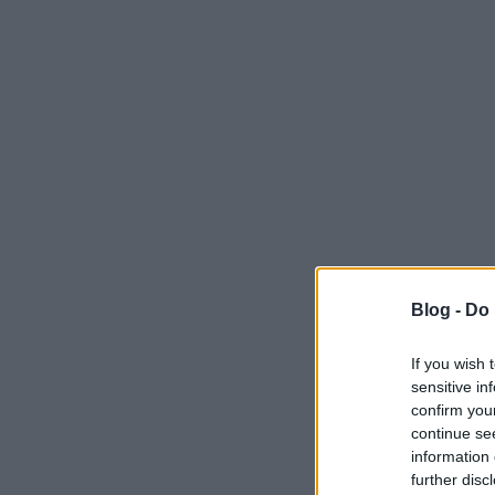
Blog -
Do 
If you wish 
sensitive in
confirm you
continue se
information 
further disc