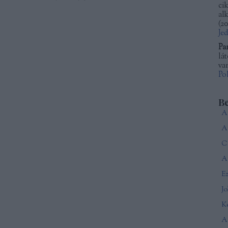
ci
al
(
20
Je
Pa
lá
van
Po
B
Ca
A 
J
Ké
A