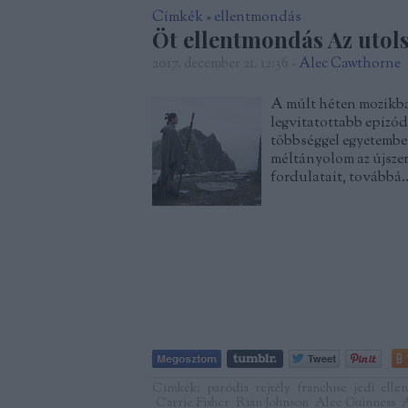
Címkék
»
ellentmondás
Öt ellentmondás Az utol
2017. december 21. 12:36
-
Alec Cawthorne
A múlt héten mozikba 
legvitatottabb epizó
többséggel egyetembe
méltányolom az újszer
fordulatait, továbbá
Címkék:
paródia
rejtély
franchise
jedi
elle
Carrie Fisher
Rian Johnson
Alec Guinness