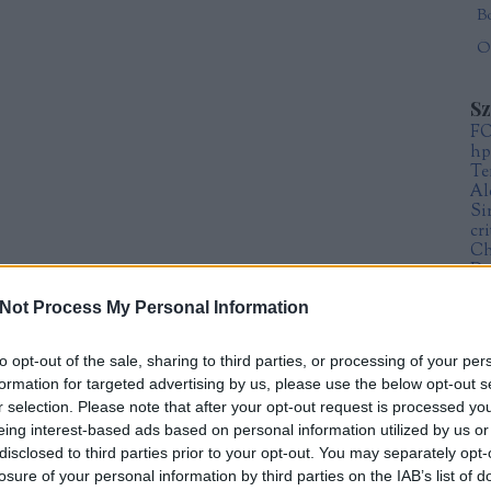
Öt
S
F
hp
Te
Al
Si
cr
Ch
Da
Fr
Not Process My Personal Information
Sz
Mi
to opt-out of the sale, sharing to third parties, or processing of your per
formation for targeted advertising by us, please use the below opt-out s
A
r selection. Please note that after your opt-out request is processed y
20
eing interest-based ads based on personal information utilized by us or
20
20
disclosed to third parties prior to your opt-out. You may separately opt-
20
losure of your personal information by third parties on the IAB’s list of