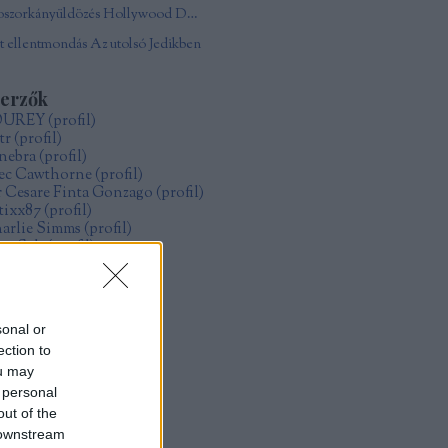
Boszorkányüldözés Hollywood Damonjai Allen
 ellentmondás Az utolsó Jedikben
zerzők
OUREY
(
profil
)
tr
(
profil
)
nebra
(
profil
)
ec Cawthorne
(
profil
)
r Cesare Finta Gonzago
(
profil
)
itixx87
(
profil
)
arlie Simms
(
profil
)
ve Salt
(
profil
)
ollo
(
profil
)
űcs Zoltán Gábor
(
profil
)
zsák Réka
(
profil
)
sonal or
ection to
rchívum
ou may
19 május
(
1
)
 personal
19 január
(
4
)
18 december
(
1
)
out of the
18 május
(
2
)
 downstream