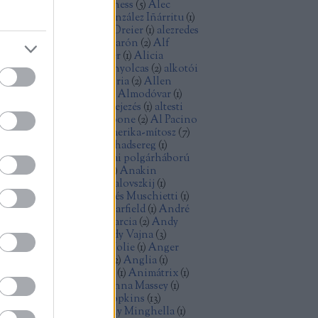
ec Baldwin
(
1
)
Alec Guinness
(
5
)
Alec
cCowen
(
1
)
Alejandro González Iñárritu
(
1
)
exandre Desplat
(
1
)
Alex Dreier
(
1
)
alezredes
álfilozófia
(
1
)
Alfonso Cuarón
(
2
)
Alf
ellin
(
1
)
Alice Rohrwacher
(
1
)
Alicia
kander
(
1
)
Alien
(
2
)
Aljas nyolcas
(
2
)
alkotói
lság
(
2
)
államiság
(
1
)
allegória
(
2
)
Allen
ron
(
2
)
Allen Ginsberg
(
1
)
Almodóvar
(
1
)
omképek
(
5
)
alternatív befejezés
(
1
)
altesti
énok
(
2
)
alvilág
(
1
)
Al Capone
(
2
)
Al Pacino
)
American Graffiti
(
1
)
Amerika-mítosz
(
7
)
erikai anzix
(
1
)
amerikai hadsereg
(
1
)
erikai kisváros
(
1
)
amerikai polgárháború
Amidala
(
1
)
Amy Adams
(
1
)
Anakin
ywalker
(
1
)
Andrej Koncsalovszkij
(
1
)
drej Tarkovszkij
(
1
)
Andrés Muschietti
(
1
)
drew Davis
(
1
)
Andrew Garfield
(
1
)
André
zin
(
1
)
android
(
1
)
Andy Garcia
(
2
)
Andy
nes
(
1
)
Andy Serkis
(
1
)
Andy Vajna
(
3
)
dzrej Vajda
(
1
)
Angelina Jolie
(
1
)
Anger
olt
(
3
)
Angie Dickinson
(
2
)
Anglia
(
1
)
imáció
(
3
)
animációs film
(
1
)
Animátrix
(
1
)
ime
(
1
)
Anna Karina
(
1
)
Anna Massey
(
1
)
n Doran
(
1
)
Anthony Hopkins
(
13
)
thony Mann
(
2
)
Anthony Minghella
(
1
)