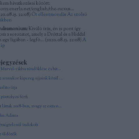
kkem hivatkozásai között:
kony.enerla.net/english/the-nexus...
20.08.15. 22:08
)
Öt ellentmondás Az utolsó
dikben
ndeamonium:
Kiváló írás, én is pont így
tom a sorozatot, amely a Dróttal és a Híddal
 egy ligában - legfö...
(
2020.08.15. 22:08
)
A
lip
ejegyzések
A Marvel-ciklus tündöklése és hitványsága
Az aranykor kipereg ujjaink közül - In memoriam Andy Vajna
rlito útja
pisztolyos férfi
Ezt láttuk 2018-ban, avagy az esztendő csúcsfilmjei
ohn Adams
tségtelenül indokolt
z üldözők