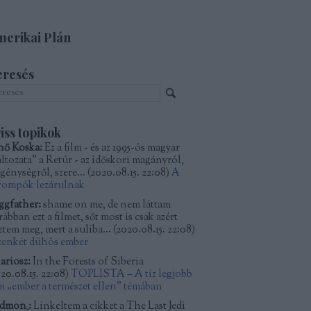
erikai Plán
eresés
iss topikok
nő Koska:
Ez a film - és az 1995-ös magyar
áltozata" a Retúr - az időskori magányról,
génységről, szere...
(
2020.08.15. 22:08
)
A
rompók lezárulnak
ggfather:
shame on me, de nem láttam
ábban ezt a filmet, sőt most is csak azért
ztem meg, mert a suliba...
(
2020.08.15. 22:08
)
zenkét dühös ember
ariosz:
In the Forests of Siberia
20.08.15. 22:08
)
TOPLISTA – A tíz legjobb
lm „ember a természet ellen” témában
dmon_:
Linkeltem a cikket a The Last Jedi