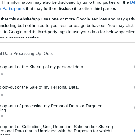
20
. This information may also be disclosed by us to third parties on the
IA
20
Participants
that may further disclose it to other third parties.
20
20
 that this website/app uses one or more Google services and may gath
20
including but not limited to your visit or usage behaviour. You may click 
201
 to Google and its third-party tags to use your data for below specifi
20
To
ogle consent section.
l Data Processing Opt Outs
C
19
19
o opt-out of the Sharing of my personal data.
as 
In
év
Ho
o opt-out of the Sale of my Personal Data.
Ch
Co
In
ab
Gy
to opt-out of processing my Personal Data for Targeted
ad
ing.
N
In
(
3
)
(
1
)
o opt-out of Collection, Use, Retention, Sale, and/or Sharing
ersonal Data that Is Unrelated with the Purposes for which it
Pa
lected.