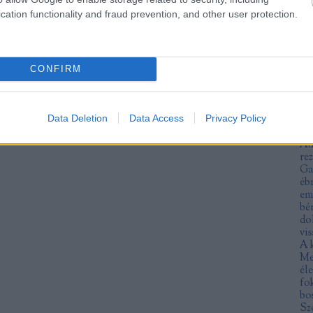
An
cation functionality and fraud prevention, and other user protection.
fe
ra
an
an
an
CONFIRM
ar
ár
no
Data Deletion
Data Access
Privacy Policy
at
Mu
Au
re
Ga
éb
em
bé
do
vis
A 
Me
éle
fo
bo
Sz