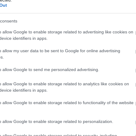
Al
Out
M
Al
(
1
)
consents
Kj
Vi
o allow Google to enable storage related to advertising like cookies on
vá
evice identifiers in apps.
Ba
ál
o allow my user data to be sent to Google for online advertising
po
(
16
s.
Am
am
to allow Google to send me personalized advertising.
(
1
)
Sk
An
o allow Google to enable storage related to analytics like cookies on
An
evice identifiers in apps.
Ba
Jo
o allow Google to enable storage related to functionality of the website
An
Zs
an
o allow Google to enable storage related to personalization.
an
An
An
o allow Google to enable storage related to security, including