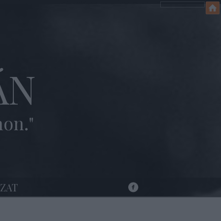
ÁN
hon."
ZAT