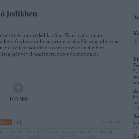
só Jedikben
Am
K
került Az utolsó Jedik a Star Wars-széria talán
djaként fog bevonulni a történelembe. Nem tagadhatom, a
n én is ellentmondásosan viszonyulok a filmhez:
űség igényével meglépett, bátor dramaturgiai
Fr
…
Er
"v
sze
so
do
kor
TOVÁBB
né
Ti
Bri
39
komment
(
20
Tetszik
0
fi
ntmondás
Star Wars
J.J. Abrams
George Lucas
Mark Hamill
Ka
Adam Driver
Daisy Ridley
Jedi Rend
Erő-használat