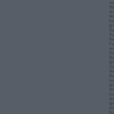
vö
Pé
An
Mó
ba
(
1
)
Pe
Su
Ba
Fa
mo
Be
Be
(
1
)
Ga
Be
Be
be
(
1
)
Bi
bi
dr
(
1
)
bl
Bó