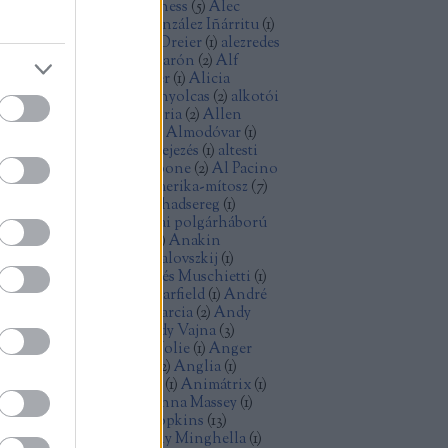
ec Baldwin
(
1
)
Alec Guinness
(
5
)
Alec
cCowen
(
1
)
Alejandro González Iñárritu
(
1
)
exandre Desplat
(
1
)
Alex Dreier
(
1
)
alezredes
álfilozófia
(
1
)
Alfonso Cuarón
(
2
)
Alf
ellin
(
1
)
Alice Rohrwacher
(
1
)
Alicia
kander
(
1
)
Alien
(
2
)
Aljas nyolcas
(
2
)
alkotói
lság
(
2
)
államiság
(
1
)
allegória
(
2
)
Allen
ron
(
2
)
Allen Ginsberg
(
1
)
Almodóvar
(
1
)
omképek
(
5
)
alternatív befejezés
(
1
)
altesti
énok
(
2
)
alvilág
(
1
)
Al Capone
(
2
)
Al Pacino
)
American Graffiti
(
1
)
Amerika-mítosz
(
7
)
erikai anzix
(
1
)
amerikai hadsereg
(
1
)
erikai kisváros
(
1
)
amerikai polgárháború
Amidala
(
1
)
Amy Adams
(
1
)
Anakin
ywalker
(
1
)
Andrej Koncsalovszkij
(
1
)
drej Tarkovszkij
(
1
)
Andrés Muschietti
(
1
)
drew Davis
(
1
)
Andrew Garfield
(
1
)
André
zin
(
1
)
android
(
1
)
Andy Garcia
(
2
)
Andy
nes
(
1
)
Andy Serkis
(
1
)
Andy Vajna
(
3
)
dzrej Vajda
(
1
)
Angelina Jolie
(
1
)
Anger
olt
(
3
)
Angie Dickinson
(
2
)
Anglia
(
1
)
imáció
(
3
)
animációs film
(
1
)
Animátrix
(
1
)
ime
(
1
)
Anna Karina
(
1
)
Anna Massey
(
1
)
n Doran
(
1
)
Anthony Hopkins
(
13
)
thony Mann
(
2
)
Anthony Minghella
(
1
)