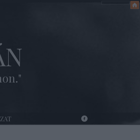
ÁN
hon."
ZAT