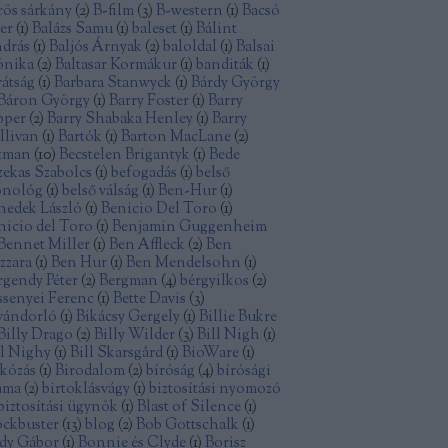
rös sárkány
(
2
)
B-film
(
3
)
B-western
(
1
)
Bacsó
ter
(
1
)
Balázs Samu
(
1
)
baleset
(
1
)
Bálint
drás
(
1
)
Baljós Árnyak
(
2
)
baloldal
(
1
)
Balsai
nika
(
2
)
Baltasar Kormákur
(
1
)
banditák
(
1
)
rátság
(
1
)
Barbara Stanwyck
(
1
)
Bárdy György
Báron György
(
1
)
Barry Foster
(
1
)
Barry
pper
(
2
)
Barry Shabaka Henley
(
1
)
Barry
llivan
(
1
)
Bartók
(
1
)
Barton MacLane
(
2
)
tman
(
10
)
Becstelen Brigantyk
(
1
)
Bede
zekas Szabolcs
(
1
)
befogadás
(
1
)
belső
nológ
(
1
)
belső válság
(
1
)
Ben-Hur
(
1
)
nedek László
(
1
)
Benicio Del Toro
(
1
)
nicio del Toro
(
1
)
Benjamin Guggenheim
Bennet Miller
(
1
)
Ben Affleck
(
2
)
Ben
zzara
(
1
)
Ben Hur
(
1
)
Ben Mendelsohn
(
1
)
rgendy Péter
(
2
)
Bergman
(
4
)
bérgyilkos
(
2
)
ssenyei Ferenc
(
1
)
Bette Davis
(
3
)
vándorló
(
1
)
Bikácsy Gergely
(
1
)
Billie Bukre
Billy Drago
(
2
)
Billy Wilder
(
3
)
Bill Nigh
(
1
)
ll Nighy
(
1
)
Bill Skarsgård
(
1
)
BioWare
(
1
)
rkózás
(
1
)
Birodalom
(
2
)
bíróság
(
4
)
bírósági
áma
(
2
)
birtoklásvágy
(
1
)
biztosítási nyomozó
biztosítási ügynök
(
1
)
Blast of Silence
(
1
)
ockbuster
(
13
)
blog
(
2
)
Bob Gottschalk
(
1
)
dy Gábor
(
1
)
Bonnie és Clyde
(
1
)
Borisz