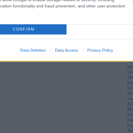
An
cation functionality and fraud prevention, and other user protection.
fe
ra
an
an
an
CONFIRM
ar
ár
no
Data Deletion
Data Access
Privacy Policy
at
Mu
Au
re
Ga
éb
em
bé
do
vis
A 
Me
éle
fo
bo
Sz