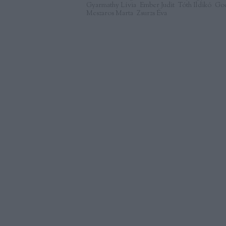
Gyarmathy Lívia
Ember Judit
Tóth Ildikó
God
Meszaros Marta
Zsurzs Éva