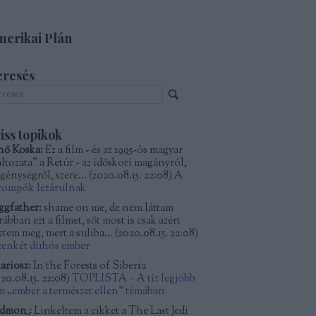
erikai Plán
eresés
iss topikok
nő Koska:
Ez a film - és az 1995-ös magyar
áltozata" a Retúr - az időskori magányról,
génységről, szere...
(
2020.08.15. 22:08
)
A
rompók lezárulnak
ggfather:
shame on me, de nem láttam
ábban ezt a filmet, sőt most is csak azért
ztem meg, mert a suliba...
(
2020.08.15. 22:08
)
zenkét dühös ember
ariosz:
In the Forests of Siberia
20.08.15. 22:08
)
TOPLISTA – A tíz legjobb
lm „ember a természet ellen” témában
dmon_:
Linkeltem a cikket a The Last Jedi