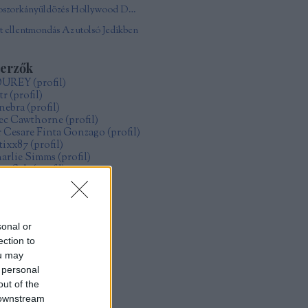
Boszorkányüldözés Hollywood Damonjai Allen
 ellentmondás Az utolsó Jedikben
zerzők
OUREY
(
profil
)
tr
(
profil
)
nebra
(
profil
)
ec Cawthorne
(
profil
)
r Cesare Finta Gonzago
(
profil
)
itixx87
(
profil
)
arlie Simms
(
profil
)
ve Salt
(
profil
)
ollo
(
profil
)
űcs Zoltán Gábor
(
profil
)
zsák Réka
(
profil
)
sonal or
ection to
rchívum
ou may
19 május
(
1
)
 personal
19 január
(
4
)
18 december
(
1
)
out of the
18 május
(
2
)
 downstream