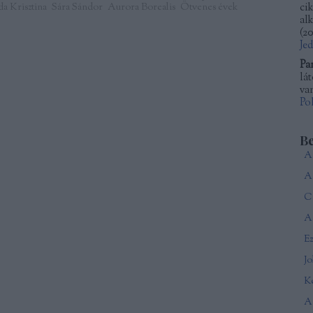
a Krisztina
Sára Sándor
Aurora Borealis
Ötvenes évek
ci
al
(
20
Je
Pa
lá
van
Po
B
Ca
A 
J
Ké
A