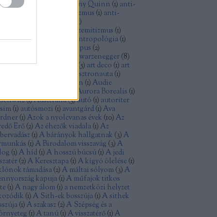
thony Perkins
(
1
)
Anthony Quinn
(
1
)
anti-
minizmus
(
1
)
anti-kapitalizmus
(
1
)
anti-
sszizmus
(
1
)
antifasizmus
(
1
)
tikommunizmus
(
4
)
antiszemitizmus
(
1
)
tiutópia
(
1
)
antológia
(
1
)
antropológia
(
1
)
ya
(
1
)
aranyásók
(
1
)
archetípus
(
2
)
isztokrácia
(
1
)
Arnold Schwarzenegger
(
8
)
tatlanság
(
1
)
Arthur Penn
(
5
)
art deco
(
1
)
art
uveau
(
1
)
Ashley Judd
(
1
)
asztronauta
(
1
)
omfegyver
(
1
)
Atom Egoyan
(
1
)
Audie
rphy
(
1
)
augusztus 20
(
1
)
Aurora Borealis
(
1
)
schwitz
(
1
)
Ausztrália
(
3
)
autó
(
1
)
autoriter
zsim
(
1
)
autósmozi
(
1
)
avantgárd
(
1
)
Ava
rdner
(
1
)
Azok a nyolcvanas évek
(
10
)
Az
redő Erő
(
2
)
Az éhezők viadala
(
1
)
Az
bervadász
(
1
)
A bárányok hallgatnak
(
3
)
A
rmunkás
(
1
)
A Birodalom visszavág
(
3
)
A
log
(
1
)
A híd
(
1
)
A hosszú búcsú
(
1
)
A jedi
szatér
(
2
)
A Keresztapa
(
1
)
A kígyó ölelése
(
1
)
klónok támadása
(
2
)
A máltai sólyom
(
3
)
A
nnyország kapuja
(
1
)
A műfajok titkos
te
(
1
)
A nagy álom
(
1
)
a nemzetközi helyzet
kozódik
(
1
)
A Sith-ek bosszúja
(
1
)
A sithek
sszúja
(
1
)
A szakasz
(
2
)
A Szépség és a
örnyeteg
(
1
)
A tanú
(
1
)
A visszatérő
(
1
)
A