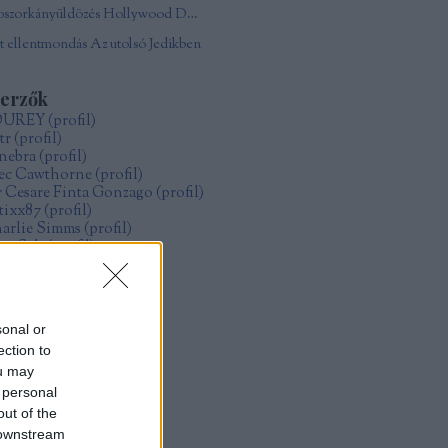
Boszorkányüldözés Hollywood Damonjai Allen
 ellentmondás Az utolsó Jedikben
zerzők
OUREY
(
profil
)
tr
(
profil
)
nebra
(
profil
)
ec Cawthorne
(
profil
)
r Cesare Finta Gonzago
(
profil
)
itixx87
(
profil
)
arlie Simms
(
profil
)
ve Salt
(
profil
)
ollo
(
profil
)
űcs Zoltán Gábor
(
profil
)
zsák Réka
(
profil
)
sonal or
ection to
rchívum
ou may
19 május
(
1
)
 personal
19 január
(
4
)
18 december
(
1
)
out of the
18 május
(
2
)
 downstream