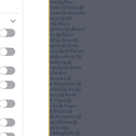
ec Baldwin
(
1
)
Alec Guinness
(
5
)
Alec
cCowen
(
1
)
Alejandro González Iñárritu
(
1
)
exandre Desplat
(
1
)
Alex Dreier
(
1
)
alezredes
álfilozófia
(
1
)
Alfonso Cuarón
(
2
)
Alf
ellin
(
1
)
Alice Rohrwacher
(
1
)
Alicia
kander
(
1
)
Alien
(
2
)
Aljas nyolcas
(
2
)
alkotói
lság
(
2
)
államiság
(
1
)
allegória
(
2
)
Allen
ron
(
2
)
Allen Ginsberg
(
1
)
Almodóvar
(
1
)
omképek
(
5
)
alternatív befejezés
(
1
)
altesti
énok
(
2
)
alvilág
(
1
)
Al Capone
(
2
)
Al Pacino
)
American Graffiti
(
1
)
Amerika-mítosz
(
7
)
erikai anzix
(
1
)
amerikai hadsereg
(
1
)
erikai kisváros
(
1
)
amerikai polgárháború
Amidala
(
1
)
Amy Adams
(
1
)
Anakin
ywalker
(
1
)
Andrej Koncsalovszkij
(
1
)
drej Tarkovszkij
(
1
)
Andrés Muschietti
(
1
)
drew Davis
(
1
)
Andrew Garfield
(
1
)
André
zin
(
1
)
android
(
1
)
Andy Garcia
(
2
)
Andy
nes
(
1
)
Andy Serkis
(
1
)
Andy Vajna
(
3
)
dzrej Vajda
(
1
)
Angelina Jolie
(
1
)
Anger
olt
(
3
)
Angie Dickinson
(
2
)
Anglia
(
1
)
imáció
(
3
)
animációs film
(
1
)
Animátrix
(
1
)
ime
(
1
)
Anna Karina
(
1
)
Anna Massey
(
1
)
n Doran
(
1
)
Anthony Hopkins
(
13
)
thony Mann
(
2
)
Anthony Minghella
(
1
)