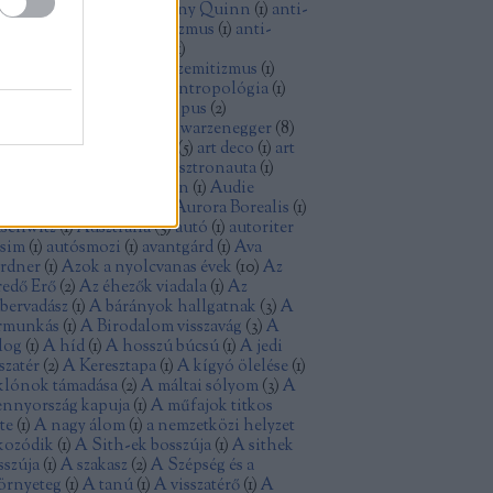
thony Perkins
(
1
)
Anthony Quinn
(
1
)
anti-
minizmus
(
1
)
anti-kapitalizmus
(
1
)
anti-
sszizmus
(
1
)
antifasizmus
(
1
)
tikommunizmus
(
4
)
antiszemitizmus
(
1
)
tiutópia
(
1
)
antológia
(
1
)
antropológia
(
1
)
ya
(
1
)
aranyásók
(
1
)
archetípus
(
2
)
isztokrácia
(
1
)
Arnold Schwarzenegger
(
8
)
tatlanság
(
1
)
Arthur Penn
(
5
)
art deco
(
1
)
art
uveau
(
1
)
Ashley Judd
(
1
)
asztronauta
(
1
)
omfegyver
(
1
)
Atom Egoyan
(
1
)
Audie
rphy
(
1
)
augusztus 20
(
1
)
Aurora Borealis
(
1
)
schwitz
(
1
)
Ausztrália
(
3
)
autó
(
1
)
autoriter
zsim
(
1
)
autósmozi
(
1
)
avantgárd
(
1
)
Ava
rdner
(
1
)
Azok a nyolcvanas évek
(
10
)
Az
redő Erő
(
2
)
Az éhezők viadala
(
1
)
Az
bervadász
(
1
)
A bárányok hallgatnak
(
3
)
A
rmunkás
(
1
)
A Birodalom visszavág
(
3
)
A
log
(
1
)
A híd
(
1
)
A hosszú búcsú
(
1
)
A jedi
szatér
(
2
)
A Keresztapa
(
1
)
A kígyó ölelése
(
1
)
klónok támadása
(
2
)
A máltai sólyom
(
3
)
A
nnyország kapuja
(
1
)
A műfajok titkos
te
(
1
)
A nagy álom
(
1
)
a nemzetközi helyzet
kozódik
(
1
)
A Sith-ek bosszúja
(
1
)
A sithek
sszúja
(
1
)
A szakasz
(
2
)
A Szépség és a
örnyeteg
(
1
)
A tanú
(
1
)
A visszatérő
(
1
)
A