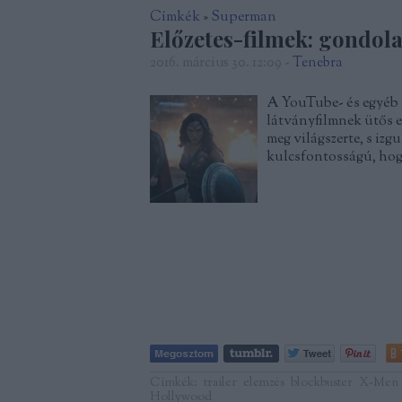
Címkék
»
Superman
Előzetes-filmek: gondola
2016. március 30. 12:09
-
Tenebra
A YouTube- és egyéb 
látványfilmnek ütős e
meg világszerte, s iz
kulcsfontosságú, hogy
Címkék:
trailer
elemzés
blockbuster
X-Men
Hollywood