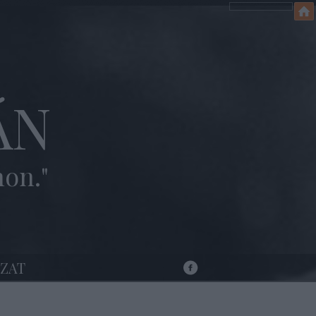
ÁN
hon."
ZAT