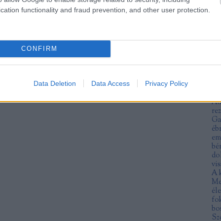
An
cation functionality and fraud prevention, and other user protection.
fe
ra
an
an
an
CONFIRM
ar
ár
no
Data Deletion
Data Access
Privacy Policy
at
Mu
Au
re
Ga
éb
em
bé
do
vis
A 
Me
éle
fo
bo
Sz