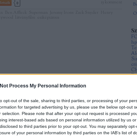
15
komment
Tetszik
0
an
Ben Affleck
Superman
Jeremy Irons
Zack Snyder
Henry
Öt
llywood
látványfilm
eszképizmus
S
F
hp
Te
Al
Si
cr
Ch
Da
Fr
Not Process My Personal Information
Sz
Mi
to opt-out of the sale, sharing to third parties, or processing of your per
formation for targeted advertising by us, please use the below opt-out s
A
r selection. Please note that after your opt-out request is processed y
20
eing interest-based ads based on personal information utilized by us or
20
20
disclosed to third parties prior to your opt-out. You may separately opt-
20
losure of your personal information by third parties on the IAB’s list of