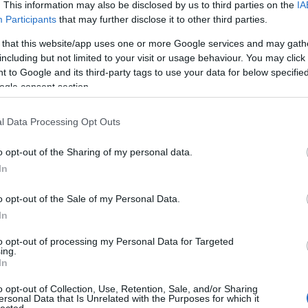
20
. This information may also be disclosed by us to third parties on the
IA
20
Participants
that may further disclose it to other third parties.
20
20
 that this website/app uses one or more Google services and may gath
20
including but not limited to your visit or usage behaviour. You may click 
201
 to Google and its third-party tags to use your data for below specifi
20
To
ogle consent section.
l Data Processing Opt Outs
C
19
19
o opt-out of the Sharing of my personal data.
as 
In
év
Ho
o opt-out of the Sale of my Personal Data.
Ch
Co
In
ab
Gy
to opt-out of processing my Personal Data for Targeted
ad
ing.
N
In
(
3
)
(
1
)
o opt-out of Collection, Use, Retention, Sale, and/or Sharing
ersonal Data that Is Unrelated with the Purposes for which it
Pa
lected.