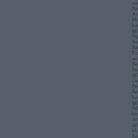
vö
Pé
An
Mó
ba
(
1
)
Pe
Su
Ba
Fa
mo
Be
Be
(
1
)
Ga
Be
Be
be
(
1
)
Bi
bi
dr
(
1
)
bl
Bó