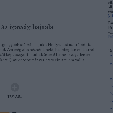
ci
al
(
20
Je
Pa
Az igazság hajnala
lá
van
Po
legnagyobb szélhámos, akit Hollywood az utóbbi tíz
ól. Azt még el is néznénk neki, ha szimplán csak arról
B
ői képességei limitáltak (nem ő lenne az egyetlen az
közül), az viszont már vérlázító cinizmusra vall a…
Ca
A 
J
TOVÁBB
Ké
A