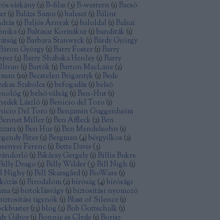
rös sárkány
(
2
)
B-film
(
3
)
B-western
(
1
)
Bacsó
ter
(
1
)
Balázs Samu
(
1
)
baleset
(
1
)
Bálint
drás
(
1
)
Baljós Árnyak
(
2
)
baloldal
(
1
)
Balsai
nika
(
2
)
Baltasar Kormákur
(
1
)
banditák
(
1
)
rátság
(
1
)
Barbara Stanwyck
(
1
)
Bárdy György
Báron György
(
1
)
Barry Foster
(
1
)
Barry
pper
(
2
)
Barry Shabaka Henley
(
1
)
Barry
llivan
(
1
)
Bartók
(
1
)
Barton MacLane
(
2
)
tman
(
10
)
Becstelen Brigantyk
(
1
)
Bede
zekas Szabolcs
(
1
)
befogadás
(
1
)
belső
nológ
(
1
)
belső válság
(
1
)
Ben-Hur
(
1
)
nedek László
(
1
)
Benicio del Toro
(
1
)
nicio Del Toro
(
1
)
Benjamin Guggenheim
Bennet Miller
(
1
)
Ben Affleck
(
2
)
Ben
zzara
(
1
)
Ben Hur
(
1
)
Ben Mendelsohn
(
1
)
rgendy Péter
(
2
)
Bergman
(
4
)
bérgyilkos
(
2
)
ssenyei Ferenc
(
1
)
Bette Davis
(
3
)
vándorló
(
1
)
Bikácsy Gergely
(
1
)
Billie Bukre
Billy Drago
(
2
)
Billy Wilder
(
3
)
Bill Nigh
(
1
)
ll Nighy
(
1
)
Bill Skarsgård
(
1
)
BioWare
(
1
)
rkózás
(
1
)
Birodalom
(
2
)
bíróság
(
4
)
bírósági
áma
(
2
)
birtoklásvágy
(
1
)
biztosítási nyomozó
biztosítási ügynök
(
1
)
Blast of Silence
(
1
)
ockbuster
(
13
)
blog
(
2
)
Bob Gottschalk
(
1
)
dy Gábor
(
1
)
Bonnie és Clyde
(
1
)
Borisz