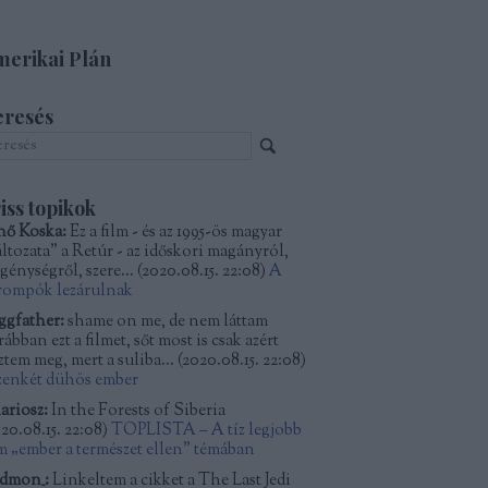
erikai Plán
eresés
iss topikok
nő Koska:
Ez a film - és az 1995-ös magyar
áltozata" a Retúr - az időskori magányról,
génységről, szere...
(
2020.08.15. 22:08
)
A
rompók lezárulnak
ggfather:
shame on me, de nem láttam
ábban ezt a filmet, sőt most is csak azért
ztem meg, mert a suliba...
(
2020.08.15. 22:08
)
zenkét dühös ember
ariosz:
In the Forests of Siberia
20.08.15. 22:08
)
TOPLISTA – A tíz legjobb
lm „ember a természet ellen” témában
dmon_:
Linkeltem a cikket a The Last Jedi