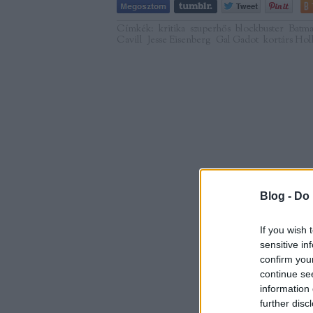
Címkék:
kritika
szuperhős
blockbuster
Batm
Cavill
Jesse Eisenberg
Gal Gadot
kortárs Ho
Blog -
Do 
If you wish 
sensitive in
confirm you
continue se
information 
further disc