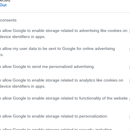
Al
Out
M
Al
(
1
)
consents
Kj
Vi
o allow Google to enable storage related to advertising like cookies on
vá
evice identifiers in apps.
Ba
ál
o allow my user data to be sent to Google for online advertising
po
(
16
s.
Am
am
to allow Google to send me personalized advertising.
(
1
)
Sk
An
o allow Google to enable storage related to analytics like cookies on
An
evice identifiers in apps.
Ba
Jo
o allow Google to enable storage related to functionality of the website
An
Zs
an
o allow Google to enable storage related to personalization.
an
An
An
o allow Google to enable storage related to security, including