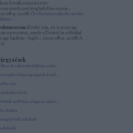
kkem hivatkozásai között:
kony.enerla.net/english/the-nexus...
20.08.15. 22:08
)
Öt ellentmondás Az utolsó
dikben
ndeamonium:
Kiváló írás, én is pont így
tom a sorozatot, amely a Dróttal és a Híddal
 egy ligában - legfö...
(
2020.08.15. 22:08
)
A
lip
ejegyzések
A Marvel-ciklus tündöklése és hitványsága
Az aranykor kipereg ujjaink közül - In memoriam Andy Vajna
rlito útja
pisztolyos férfi
Ezt láttuk 2018-ban, avagy az esztendő csúcsfilmjei
ohn Adams
tségtelenül indokolt
z üldözők