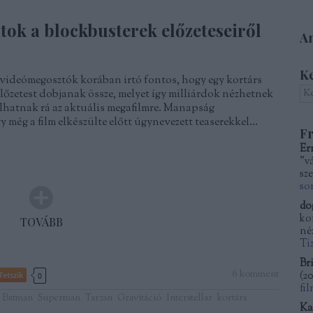
tok a blockbusterek előzeteseiről
Am
K
videómegosztók korában irtó fontos, hogy egy kortárs
lőzetest dobjanak össze, melyet így milliárdok nézhetnek
gulhatnak rá az aktuális megafilmre. Manapság
 még a film elkészülte előtt úgynevezett teaserekkel…
Fr
Er
"v
sze
so
do
kor
TOVÁBB
né
Ti
Bri
6
komment
(
20
Tetszik
0
fi
Batman
Superman
Tarzan
Gravitáció
Interstellar
kortárs
Ka