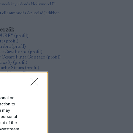
Boszorkányüldözés Hollywood Damonjai Allen
 ellentmondás Az utolsó Jedikben
zerzők
OUREY
(
profil
)
tr
(
profil
)
nebra
(
profil
)
ec Cawthorne
(
profil
)
r Cesare Finta Gonzago
(
profil
)
itixx87
(
profil
)
arlie Simms
(
profil
)
ve Salt
(
profil
)
ollo
(
profil
)
űcs Zoltán Gábor
(
profil
)
zsák Réka
(
profil
)
sonal or
ection to
rchívum
ou may
19 május
(
1
)
 personal
19 január
(
4
)
18 december
(
1
)
out of the
18 május
(
2
)
 downstream