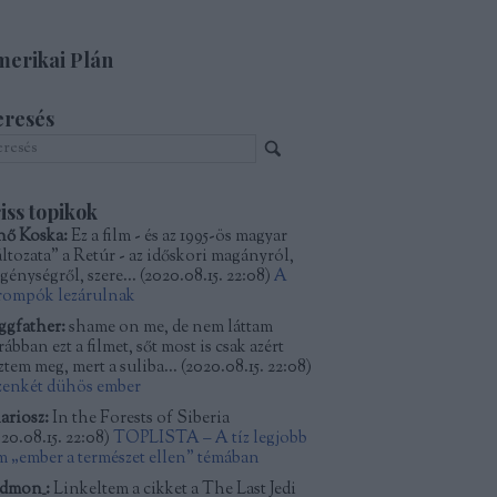
erikai Plán
eresés
iss topikok
nő Koska:
Ez a film - és az 1995-ös magyar
áltozata" a Retúr - az időskori magányról,
génységről, szere...
(
2020.08.15. 22:08
)
A
rompók lezárulnak
ggfather:
shame on me, de nem láttam
ábban ezt a filmet, sőt most is csak azért
ztem meg, mert a suliba...
(
2020.08.15. 22:08
)
zenkét dühös ember
ariosz:
In the Forests of Siberia
20.08.15. 22:08
)
TOPLISTA – A tíz legjobb
lm „ember a természet ellen” témában
dmon_:
Linkeltem a cikket a The Last Jedi