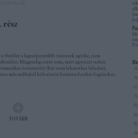
icia Hitchcock
ci
al
(
20
Je
. rész
Pa
lá
van
Po
a thriller a legnépszerűbb zsánerek egyike, nem
B
iniálni. Mégpedig azért nem, mert egyrészt nehéz
tematikai összetevőit (bár nem lehetetlen feladat),
zámos más műfajtól kölcsönöz hatástechnikai fogásokat.
Ca
A 
J
TOVÁBB
Ké
A