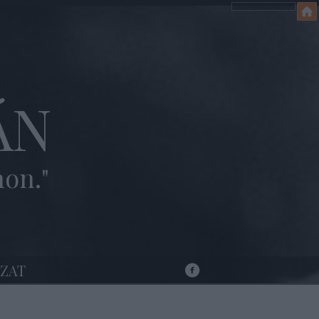
ÁN
hon."
ZAT