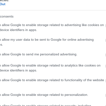
Al
Out
TOVÁBB
M
Al
(
1
)
consents
Kj
Szólj hozzá!
Vi
Tetszik
0
o allow Google to enable storage related to advertising like cookies on
vá
evice identifiers in apps.
észnő
musical
önreflexió
zongorista
karriertörténet
Hollywood
Ba
kins
Hitchcock
James Dean
Emma Stone
Woody Allen
ál
Hawks
Ingrid Bergman
Damien Chazelle
kortárs Hollywood
o allow my user data to be sent to Google for online advertising
po
(
16
s.
Am
am
to allow Google to send me personalized advertising.
(
1
)
Sk
An
o allow Google to enable storage related to analytics like cookies on
An
evice identifiers in apps.
Ba
g Hollywoodnak egy klasszicista vonalvezetésű
Jo
er, akár egy falat kenyér. Hiszen az álomgyár szorgos
o allow Google to enable storage related to functionality of the website
An
áron hosszú évtizedek óta Csipkerózsika-álmukat
Zs
ették, milyen feszültségkezelést és dramaturgiai tempót
an
o allow Google to enable storage related to personalization.
an
An
An
o allow Google to enable storage related to security, including