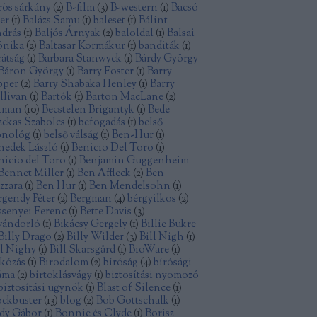
rös sárkány
(
2
)
B-film
(
3
)
B-western
(
1
)
Bacsó
ter
(
1
)
Balázs Samu
(
1
)
baleset
(
1
)
Bálint
drás
(
1
)
Baljós Árnyak
(
2
)
baloldal
(
1
)
Balsai
nika
(
2
)
Baltasar Kormákur
(
1
)
banditák
(
1
)
rátság
(
1
)
Barbara Stanwyck
(
1
)
Bárdy György
Báron György
(
1
)
Barry Foster
(
1
)
Barry
pper
(
2
)
Barry Shabaka Henley
(
1
)
Barry
llivan
(
1
)
Bartók
(
1
)
Barton MacLane
(
2
)
tman
(
10
)
Becstelen Brigantyk
(
1
)
Bede
zekas Szabolcs
(
1
)
befogadás
(
1
)
belső
nológ
(
1
)
belső válság
(
1
)
Ben-Hur
(
1
)
nedek László
(
1
)
Benicio Del Toro
(
1
)
nicio del Toro
(
1
)
Benjamin Guggenheim
Bennet Miller
(
1
)
Ben Affleck
(
2
)
Ben
zzara
(
1
)
Ben Hur
(
1
)
Ben Mendelsohn
(
1
)
rgendy Péter
(
2
)
Bergman
(
4
)
bérgyilkos
(
2
)
ssenyei Ferenc
(
1
)
Bette Davis
(
3
)
vándorló
(
1
)
Bikácsy Gergely
(
1
)
Billie Bukre
Billy Drago
(
2
)
Billy Wilder
(
3
)
Bill Nigh
(
1
)
ll Nighy
(
1
)
Bill Skarsgård
(
1
)
BioWare
(
1
)
rkózás
(
1
)
Birodalom
(
2
)
bíróság
(
4
)
bírósági
áma
(
2
)
birtoklásvágy
(
1
)
biztosítási nyomozó
biztosítási ügynök
(
1
)
Blast of Silence
(
1
)
ockbuster
(
13
)
blog
(
2
)
Bob Gottschalk
(
1
)
dy Gábor
(
1
)
Bonnie és Clyde
(
1
)
Borisz