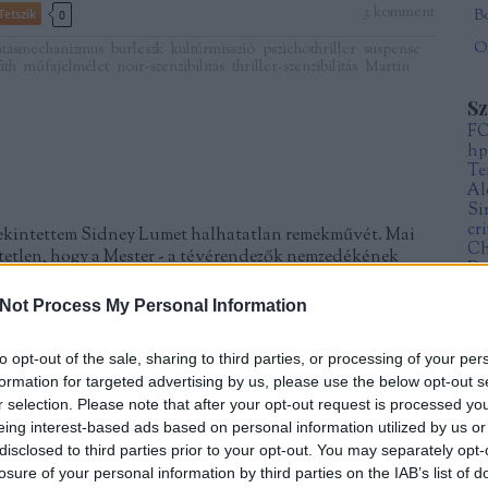
3
komment
Tetszik
0
Öt
atásmechanizmus
burleszk
kultúrmisszió
pszichothriller
suspense
ith
műfajelmélet
noir-szenzibilitás
thriller-szenzibilitás
Martin
S
F
hp
Te
Al
Si
cr
ekintettem Sidney Lumet halhatatlan remekművét. Mai
Ch
tetlen, hogy a Mester - a tévérendezők nemzedékének
Da
 - már legelső nagyjátékfilmjével iskolateremtő klasszikust
Fr
or látom a Tizenkét dühös embert, végül mindig elfog a…
Not Process My Personal Information
Sz
Mi
to opt-out of the sale, sharing to third parties, or processing of your per
formation for targeted advertising by us, please use the below opt-out s
A
r selection. Please note that after your opt-out request is processed y
20
eing interest-based ads based on personal information utilized by us or
20
20
disclosed to third parties prior to your opt-out. You may separately opt-
TOVÁBB
20
losure of your personal information by third parties on the IAB’s list of