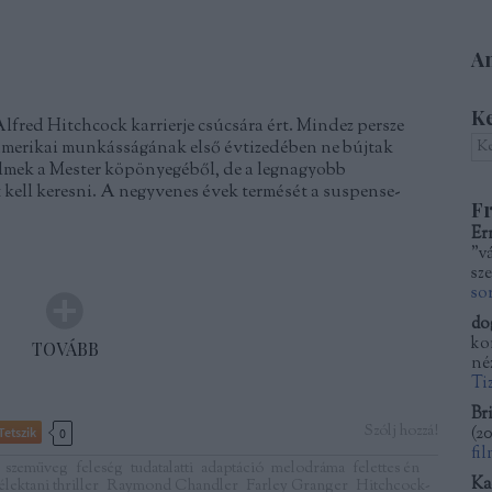
Am
K
fred Hitchcock karrierje csúcsára ért. Mindez persze
 amerikai munkásságának első évtizedében ne bújtak
ilmek a Mester köpönyegéből, de a legnagyobb
kell keresni. A negyvenes évek termését a suspense-
Fr
Er
"v
sze
so
do
kor
TOVÁBB
né
Ti
Bri
Szólj hozzá!
(
20
Tetszik
0
fi
szemüveg
feleség
tudatalatti
adaptáció
melodráma
felettes én
Ka
élektani thriller
Raymond Chandler
Farley Granger
Hitchcock-