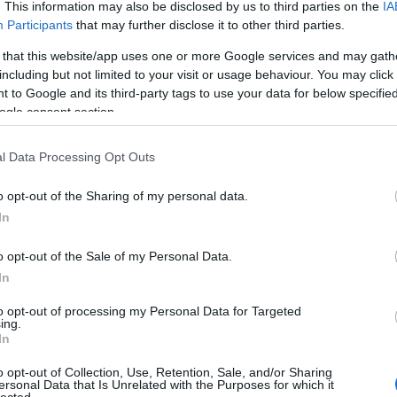
20
. This information may also be disclosed by us to third parties on the
IA
20
Participants
that may further disclose it to other third parties.
20
9
komment
Tetszik
0
20
 that this website/app uses one or more Google services and may gath
20
adalomkritika
színdarab
előítéletek
adaptáció
bevándorló
including but not limited to your visit or usage behaviour. You may click 
201
ewman
William Friedkin
Henry Fonda
Sidney Lumet
Lee J. Cobb
 to Google and its third-party tags to use your data for below specifi
20
ald Rose
tárgyalótermi dráma
kontrasztos képek
bírósági dráma
To
ogle consent section.
l Data Processing Opt Outs
C
ining just for me? - La La Land
19
19
o opt-out of the Sharing of my personal data.
as 
In
év
 viszont, bevallom derekasan, utálom Ryan Goslingot.
Ho
ly dilemmát, hogy megtekintsem-e a mostani díjszezon
o opt-out of the Sale of my Personal Data.
Ch
derkindjének tartott La La Land-et. Végül a rendező,
Co
In
a mérleg nyelve: őt (pontosabban előző filmjét, a
ab
Gy
to opt-out of processing my Personal Data for Targeted
ad
ing.
N
In
(
3
)
(
1
)
o opt-out of Collection, Use, Retention, Sale, and/or Sharing
ersonal Data that Is Unrelated with the Purposes for which it
Pa
lected.