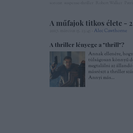
sorozat
suspense-thriller
Robert Walker
Patr
A műfajok titkos élete - 2
2017. március 15. 23:45
-
Alec Cawthorne
A thriller lényege a "thrill"?
Annak ellenére, hogy 
túlságosan könnyű def
megtalálni az állandó 
másrészt a thriller s
Annyi más…