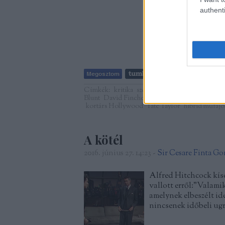
authenti
Címkék:
kritika
szexualitás
erőszak
feminizm
Blunt
David Fincher
Justin Theroux
bűnügyi 
kortárs Hollywood
Tate Taylor
hibrid műfajo
A kötél
2016. június 27. 14:23
-
Sir Cesare Finta G
Alfred Hitchcock kísé
vallott erről:"Valami
amelynek elbeszélt ide
nincsenek időbeli ug