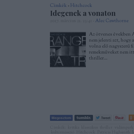
Címkék
»
Hitchcock
Idegenek a vonaton
2017. március 21. 23:41
-
Alec Cawthorne
Az ötvenes években Al
nem jelenti azt, hogy
volna elő nagyszerű f
remekműveket nem itt 
thriller…
Címkék:
kritika
klasszikus
thriller
vidámpark
kultúrmisszió
Hitchcock
Patricia Highsmith
l