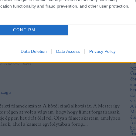
An
cation functionality and fraud prevention, and other user protection.
fe
ra
an
TOVÁBB
an
an
CONFIRM
ar
ár
Szólj hozzá!
Tetszik
0
no
Data Deletion
Data Access
Privacy Policy
at
us
thriller
dráma
lelki terror
Hitchcock
Ben Affleck
Emily
Mu
film
Denis Villeneuve
Scott Frank
Dan Gilroy
Paula Hawkins
Au
k
Andrew Davis
re
Ga
éb
em
bé
onzago
do
vis
rleti filmnek szánta A kötél című alkotását. A Mester így
A 
kor régen az volt a vágyam, hogy hogy filmet forgathassak,
Me
éle
je éppen két órát ölel fel. Olyan filmet akartam, amelyben
fo
rások, ahol a kamera egyfolytában forog.…
bo
Sz