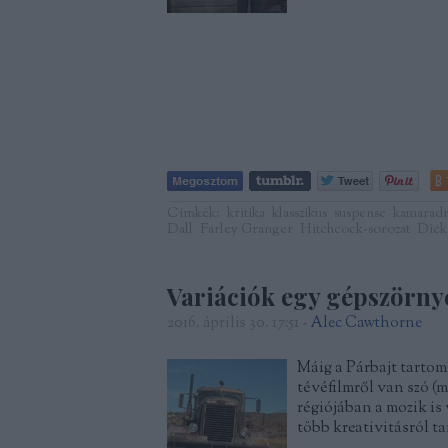
Címkék:
kritika
klasszikus
suspense
kamarad
Dall
Farley Granger
Hitchcock-sorozat
Dick
Variációk egy gépszörny
2016. április 30. 17:51
-
Alec Cawthorne
Máig a Párbajt tartom 
tévéfilmről van szó (
régiójában a mozik is 
több kreativitásról t