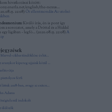
kkem hivatkozásai között:
kony.enerla.net/english/the-nexus...
20.08.15. 22:08
)
Öt ellentmondás Az utolsó
dikben
ndeamonium:
Kiváló írás, én is pont így
tom a sorozatot, amely a Dróttal és a Híddal
 egy ligában - legfö...
(
2020.08.15. 22:08
)
A
lip
ejegyzések
A Marvel-ciklus tündöklése és hitványsága
Az aranykor kipereg ujjaink közül - In memoriam Andy Vajna
rlito útja
pisztolyos férfi
Ezt láttuk 2018-ban, avagy az esztendő csúcsfilmjei
ohn Adams
tségtelenül indokolt
z üldözők