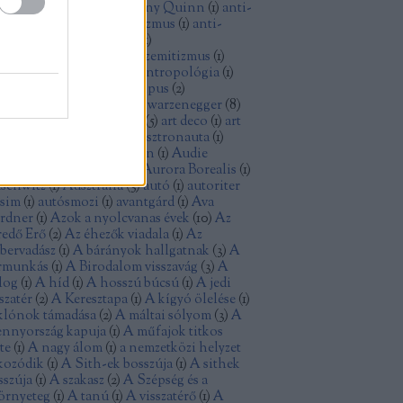
thony Perkins
(
1
)
Anthony Quinn
(
1
)
anti-
minizmus
(
1
)
anti-kapitalizmus
(
1
)
anti-
sszizmus
(
1
)
antifasizmus
(
1
)
tikommunizmus
(
4
)
antiszemitizmus
(
1
)
tiutópia
(
1
)
antológia
(
1
)
antropológia
(
1
)
ya
(
1
)
aranyásók
(
1
)
archetípus
(
2
)
isztokrácia
(
1
)
Arnold Schwarzenegger
(
8
)
tatlanság
(
1
)
Arthur Penn
(
5
)
art deco
(
1
)
art
uveau
(
1
)
Ashley Judd
(
1
)
asztronauta
(
1
)
omfegyver
(
1
)
Atom Egoyan
(
1
)
Audie
rphy
(
1
)
augusztus 20
(
1
)
Aurora Borealis
(
1
)
schwitz
(
1
)
Ausztrália
(
3
)
autó
(
1
)
autoriter
zsim
(
1
)
autósmozi
(
1
)
avantgárd
(
1
)
Ava
rdner
(
1
)
Azok a nyolcvanas évek
(
10
)
Az
redő Erő
(
2
)
Az éhezők viadala
(
1
)
Az
bervadász
(
1
)
A bárányok hallgatnak
(
3
)
A
rmunkás
(
1
)
A Birodalom visszavág
(
3
)
A
log
(
1
)
A híd
(
1
)
A hosszú búcsú
(
1
)
A jedi
szatér
(
2
)
A Keresztapa
(
1
)
A kígyó ölelése
(
1
)
klónok támadása
(
2
)
A máltai sólyom
(
3
)
A
nnyország kapuja
(
1
)
A műfajok titkos
te
(
1
)
A nagy álom
(
1
)
a nemzetközi helyzet
kozódik
(
1
)
A Sith-ek bosszúja
(
1
)
A sithek
sszúja
(
1
)
A szakasz
(
2
)
A Szépség és a
örnyeteg
(
1
)
A tanú
(
1
)
A visszatérő
(
1
)
A