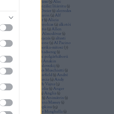
ec Baldwin
(
1
)
Alec Guinness
(
5
)
Alec
cCowen
(
1
)
Alejandro González Iñárritu
(
1
)
exandre Desplat
(
1
)
Alex Dreier
(
1
)
alezredes
álfilozófia
(
1
)
Alfonso Cuarón
(
2
)
Alf
ellin
(
1
)
Alice Rohrwacher
(
1
)
Alicia
kander
(
1
)
Alien
(
2
)
Aljas nyolcas
(
2
)
alkotói
lság
(
2
)
államiság
(
1
)
allegória
(
2
)
Allen
ron
(
2
)
Allen Ginsberg
(
1
)
Almodóvar
(
1
)
omképek
(
5
)
alternatív befejezés
(
1
)
altesti
énok
(
2
)
alvilág
(
1
)
Al Capone
(
2
)
Al Pacino
)
American Graffiti
(
1
)
Amerika-mítosz
(
7
)
erikai anzix
(
1
)
amerikai hadsereg
(
1
)
erikai kisváros
(
1
)
amerikai polgárháború
Amidala
(
1
)
Amy Adams
(
1
)
Anakin
ywalker
(
1
)
Andrej Koncsalovszkij
(
1
)
drej Tarkovszkij
(
1
)
Andrés Muschietti
(
1
)
drew Davis
(
1
)
Andrew Garfield
(
1
)
André
zin
(
1
)
android
(
1
)
Andy Garcia
(
2
)
Andy
nes
(
1
)
Andy Serkis
(
1
)
Andy Vajna
(
3
)
dzrej Vajda
(
1
)
Angelina Jolie
(
1
)
Anger
olt
(
3
)
Angie Dickinson
(
2
)
Anglia
(
1
)
imáció
(
3
)
animációs film
(
1
)
Animátrix
(
1
)
ime
(
1
)
Anna Karina
(
1
)
Anna Massey
(
1
)
n Doran
(
1
)
Anthony Hopkins
(
13
)
thony Mann
(
2
)
Anthony Minghella
(
1
)