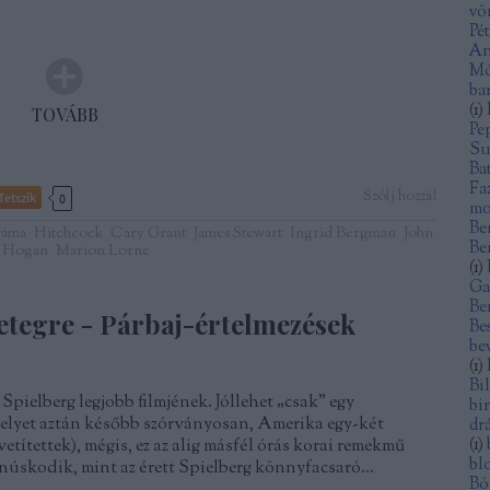
vö
Pé
An
Mó
ba
(
1
)
TOVÁBB
Pe
Su
Ba
Fa
Szólj hozzá!
Tetszik
0
mo
Be
ráma
Hitchcock
Cary Grant
James Stewart
Ingrid Bergman
John
Be
 Hogan
Marion Lorne
(
1
)
Ga
Be
etegre - Párbaj-értelmezések
Be
be
(
1
)
Bi
Spielberg legjobb filmjének. Jóllehet „csak” egy
bi
melyet aztán később szórványosan, Amerika egy-két
dr
vetítettek), mégis, ez az alig másfél órás korai remekmű
(
1
)
bl
anúskodik, mint az érett Spielberg könnyfacsaró…
Bó