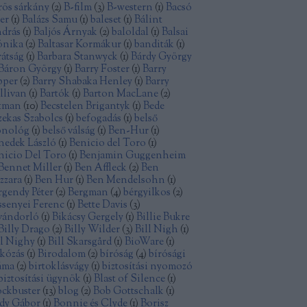
rös sárkány
(
2
)
B-film
(
3
)
B-western
(
1
)
Bacsó
ter
(
1
)
Balázs Samu
(
1
)
baleset
(
1
)
Bálint
drás
(
1
)
Baljós Árnyak
(
2
)
baloldal
(
1
)
Balsai
nika
(
2
)
Baltasar Kormákur
(
1
)
banditák
(
1
)
rátság
(
1
)
Barbara Stanwyck
(
1
)
Bárdy György
Báron György
(
1
)
Barry Foster
(
1
)
Barry
pper
(
2
)
Barry Shabaka Henley
(
1
)
Barry
llivan
(
1
)
Bartók
(
1
)
Barton MacLane
(
2
)
tman
(
10
)
Becstelen Brigantyk
(
1
)
Bede
zekas Szabolcs
(
1
)
befogadás
(
1
)
belső
nológ
(
1
)
belső válság
(
1
)
Ben-Hur
(
1
)
nedek László
(
1
)
Benicio del Toro
(
1
)
nicio Del Toro
(
1
)
Benjamin Guggenheim
Bennet Miller
(
1
)
Ben Affleck
(
2
)
Ben
zzara
(
1
)
Ben Hur
(
1
)
Ben Mendelsohn
(
1
)
rgendy Péter
(
2
)
Bergman
(
4
)
bérgyilkos
(
2
)
ssenyei Ferenc
(
1
)
Bette Davis
(
3
)
vándorló
(
1
)
Bikácsy Gergely
(
1
)
Billie Bukre
Billy Drago
(
2
)
Billy Wilder
(
3
)
Bill Nigh
(
1
)
ll Nighy
(
1
)
Bill Skarsgård
(
1
)
BioWare
(
1
)
rkózás
(
1
)
Birodalom
(
2
)
bíróság
(
4
)
bírósági
áma
(
2
)
birtoklásvágy
(
1
)
biztosítási nyomozó
biztosítási ügynök
(
1
)
Blast of Silence
(
1
)
ockbuster
(
13
)
blog
(
2
)
Bob Gottschalk
(
1
)
dy Gábor
(
1
)
Bonnie és Clyde
(
1
)
Borisz