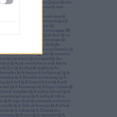
thony Perkins
(
1
)
Anthony Quinn
(
1
)
anti-
minizmus
(
1
)
anti-kapitalizmus
(
1
)
anti-
sszizmus
(
1
)
antifasizmus
(
1
)
tikommunizmus
(
4
)
antiszemitizmus
(
1
)
tiutópia
(
1
)
antológia
(
1
)
antropológia
(
1
)
ya
(
1
)
aranyásók
(
1
)
archetípus
(
2
)
isztokrácia
(
1
)
Arnold Schwarzenegger
(
8
)
tatlanság
(
1
)
Arthur Penn
(
5
)
art deco
(
1
)
art
uveau
(
1
)
Ashley Judd
(
1
)
asztronauta
(
1
)
omfegyver
(
1
)
Atom Egoyan
(
1
)
Audie
rphy
(
1
)
augusztus 20
(
1
)
Aurora Borealis
(
1
)
schwitz
(
1
)
Ausztrália
(
3
)
autó
(
1
)
autoriter
zsim
(
1
)
autósmozi
(
1
)
avantgárd
(
1
)
Ava
rdner
(
1
)
Azok a nyolcvanas évek
(
10
)
Az
redő Erő
(
2
)
Az éhezők viadala
(
1
)
Az
bervadász
(
1
)
A bárányok hallgatnak
(
3
)
A
rmunkás
(
1
)
A Birodalom visszavág
(
3
)
A
log
(
1
)
A híd
(
1
)
A hosszú búcsú
(
1
)
A jedi
szatér
(
2
)
A Keresztapa
(
1
)
A kígyó ölelése
(
1
)
klónok támadása
(
2
)
A máltai sólyom
(
3
)
A
nnyország kapuja
(
1
)
A műfajok titkos
te
(
1
)
A nagy álom
(
1
)
a nemzetközi helyzet
kozódik
(
1
)
A Sith-ek bosszúja
(
1
)
A sithek
sszúja
(
1
)
A szakasz
(
2
)
A Szépség és a
örnyeteg
(
1
)
A tanú
(
1
)
A visszatérő
(
1
)
A