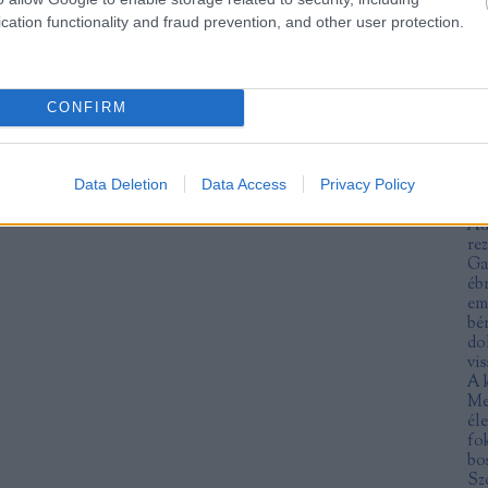
An
cation functionality and fraud prevention, and other user protection.
fe
ra
an
an
an
CONFIRM
ar
ár
no
Data Deletion
Data Access
Privacy Policy
at
Mu
Au
re
Ga
éb
em
bé
do
vis
A 
Me
éle
fo
bo
Sz