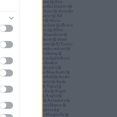
ec Baldwin
(
1
)
Alec Guinness
(
5
)
Alec
cCowen
(
1
)
Alejandro González Iñárritu
(
1
)
exandre Desplat
(
1
)
Alex Dreier
(
1
)
alezredes
álfilozófia
(
1
)
Alfonso Cuarón
(
2
)
Alf
ellin
(
1
)
Alice Rohrwacher
(
1
)
Alicia
kander
(
1
)
Alien
(
2
)
Aljas nyolcas
(
2
)
alkotói
lság
(
2
)
államiság
(
1
)
allegória
(
2
)
Allen
ron
(
2
)
Allen Ginsberg
(
1
)
Almodóvar
(
1
)
omképek
(
5
)
alternatív befejezés
(
1
)
altesti
énok
(
2
)
alvilág
(
1
)
Al Capone
(
2
)
Al Pacino
)
American Graffiti
(
1
)
Amerika-mítosz
(
7
)
erikai anzix
(
1
)
amerikai hadsereg
(
1
)
erikai kisváros
(
1
)
amerikai polgárháború
Amidala
(
1
)
Amy Adams
(
1
)
Anakin
ywalker
(
1
)
Andrej Koncsalovszkij
(
1
)
drej Tarkovszkij
(
1
)
Andrés Muschietti
(
1
)
drew Davis
(
1
)
Andrew Garfield
(
1
)
André
zin
(
1
)
android
(
1
)
Andy Garcia
(
2
)
Andy
nes
(
1
)
Andy Serkis
(
1
)
Andy Vajna
(
3
)
dzrej Vajda
(
1
)
Angelina Jolie
(
1
)
Anger
olt
(
3
)
Angie Dickinson
(
2
)
Anglia
(
1
)
imáció
(
3
)
animációs film
(
1
)
Animátrix
(
1
)
ime
(
1
)
Anna Karina
(
1
)
Anna Massey
(
1
)
n Doran
(
1
)
Anthony Hopkins
(
13
)
thony Mann
(
2
)
Anthony Minghella
(
1
)