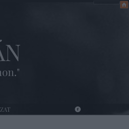
ÁN
hon."
ZAT