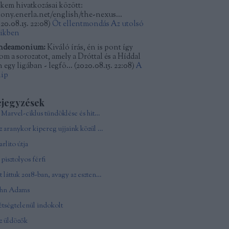
kkem hivatkozásai között:
kony.enerla.net/english/the-nexus...
20.08.15. 22:08
)
Öt ellentmondás Az utolsó
dikben
ndeamonium:
Kiváló írás, én is pont így
tom a sorozatot, amely a Dróttal és a Híddal
 egy ligában - legfö...
(
2020.08.15. 22:08
)
A
lip
ejegyzések
A Marvel-ciklus tündöklése és hitványsága
Az aranykor kipereg ujjaink közül - In memoriam Andy Vajna
rlito útja
pisztolyos férfi
Ezt láttuk 2018-ban, avagy az esztendő csúcsfilmjei
ohn Adams
tségtelenül indokolt
z üldözők