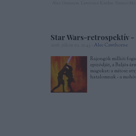
Alec Guinness
Lawrence Kasdan
Szinyei Mer
Star Wars-retrospektív - 
2016. július 02. 21:43
-
Alec Cawthorne
Rajongók milliói foga
epizódját, a Baljós á
magukat: a mítosz aty
hatalomnak - a mohós