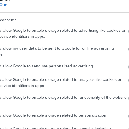
Al
Out
M
TOVÁBB
Al
(
1
)
consents
Kj
Vi
5
komment
Tetszik
0
o allow Google to enable storage related to advertising like cookies on
vá
evice identifiers in apps.
Ba
eorge Lucas
Liam Neeson
Natalie Portman
Darth Vader
ál
armid
A klónok támadása
Hayden Christensen
A Sith-ek bosszúja
o allow my user data to be sent to Google for online advertising
po
(
16
s.
Am
am
to allow Google to send me personalized advertising.
(
1
)
Sk
An
o allow Google to enable storage related to analytics like cookies on
An
evice identifiers in apps.
Ba
Jo
o allow Google to enable storage related to functionality of the website
An
Zs
an
o allow Google to enable storage related to personalization.
an
An
An
o allow Google to enable storage related to security, including