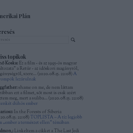
erikai Plán
eresés
iss topikok
nő Koska:
Ez a film - és az 1995-ös magyar
áltozata" a Retúr - az időskori magányról,
génységről, szere...
(
2020.08.15. 22:08
)
A
rompók lezárulnak
ggfather:
shame on me, de nem láttam
ábban ezt a filmet, sőt most is csak azért
ztem meg, mert a suliba...
(
2020.08.15. 22:08
)
zenkét dühös ember
ariosz:
In the Forests of Siberia
20.08.15. 22:08
)
TOPLISTA – A tíz legjobb
lm „ember a természet ellen” témában
dmon_:
Linkeltem a cikket a The Last Jedi