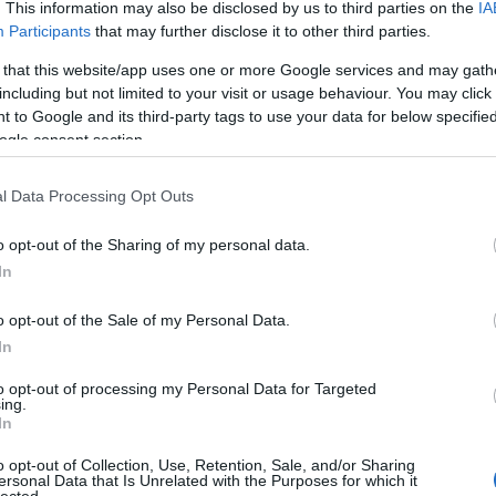
20
. This information may also be disclosed by us to third parties on the
IA
20
Participants
that may further disclose it to other third parties.
20
16
komment
Tetszik
0
20
 that this website/app uses one or more Google services and may gath
20
háború
fantasy
hadsereg
fejvadász
jedi
nyomozás
klónok
Star
including but not limited to your visit or usage behaviour. You may click 
201
McDiarmid
Hayden Christensen
Jedi Rend
Sith
összeesküvés-
 to Google and its third-party tags to use your data for below specifi
20
To
ogle consent section.
ilmek rangsora Tenebra szerint, 1.
l Data Processing Opt Outs
C
19
19
o opt-out of the Sharing of my personal data.
as 
In
év
 Star Wars VII. epizódjáig. Akármennyire is fujjognak rá
Ho
enki kíváncsian várja függetlenül attól, szeretik-e a Star
o opt-out of the Sale of my Personal Data.
Ch
már sokszor megírtuk, megírták, J. J. Abramsnek és a
Co
In
ab
könnyű dolga. Főleg, hogy a…
Gy
to opt-out of processing my Personal Data for Targeted
ad
ing.
N
In
(
3
)
(
1
)
o opt-out of Collection, Use, Retention, Sale, and/or Sharing
ersonal Data that Is Unrelated with the Purposes for which it
Pa
lected.