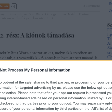
2
komment
Tetszik
0
Öt
tasy
dráma
mítosz
Star Wars
George Lucas
Natalie Portman
istensen
filmfolyam
bukástörténet
S
F
 2. rész: A klónok támadása
hp
Te
Al
Si
spektív Star Wars-sorozatunkat, melynek keretében az
cr
Ch
s darabjait vesézzük ki. A 2002-ben bemutatott második
Da
ámadását hatalmas várakozás előzte meg a rajongók
Fr
k epizódot nem?). Jó előre kiszivárgott ugyanis, hogy a…
Not Process My Personal Information
Sz
Mi
to opt-out of the sale, sharing to third parties, or processing of your per
formation for targeted advertising by us, please use the below opt-out s
A
r selection. Please note that after your opt-out request is processed y
20
eing interest-based ads based on personal information utilized by us or
20
20
TOVÁBB
disclosed to third parties prior to your opt-out. You may separately opt-
20
losure of your personal information by third parties on the IAB’s list of