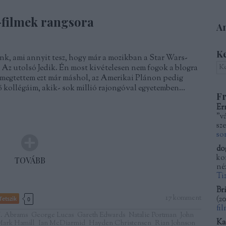
-filmek rangsora
Am
K
k, ami annyit tesz, hogy már a mozikban a Star Wars-
e, Az utolsó Jedik. Én most kivételesen nem fogok a blogra
l: megtettem ezt már máshol, az Amerikai Plánon pedig
ő kollégáim, akik- sok millió rajongóval egyetemben…
Fr
Er
"v
sze
so
do
kor
TOVÁBB
né
Ti
Bri
17
komment
(
20
Tetszik
0
fi
.J. Abrams
George Lucas
Gareth Edwards
Natalie Portman
John
Ka
ark Hamill
Ian McDiarmid
Hayden Christensen
Rian Johnson