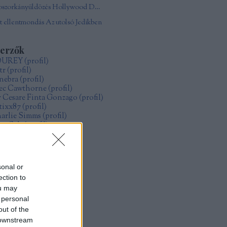
Boszorkányüldözés Hollywood Damonjai Allen
 ellentmondás Az utolsó Jedikben
zerzők
OUREY
(
profil
)
tr
(
profil
)
nebra
(
profil
)
ec Cawthorne
(
profil
)
r Cesare Finta Gonzago
(
profil
)
itixx87
(
profil
)
arlie Simms
(
profil
)
ve Salt
(
profil
)
ollo
(
profil
)
űcs Zoltán Gábor
(
profil
)
zsák Réka
(
profil
)
sonal or
ection to
rchívum
ou may
19 május
(
1
)
 personal
19 január
(
4
)
18 december
(
1
)
out of the
18 május
(
2
)
 downstream