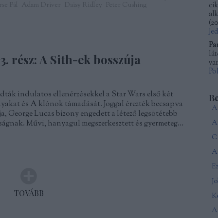
se Pál
Adam Driver
Daisy Ridley
Peter Cushing
ci
al
(
20
Je
Pa
lá
3. rész: A Sith-ek bosszúja
van
Po
dták indulatos ellenérzésekkel a Star Wars első két
B
rnyakat és A klónok támadását. Joggal érezték becsapva
ja, George Lucas bizony engedett a létező legsötétebb
ágnak. Művi, hanyagul megszerkesztett és gyermeteg…
Ca
A 
J
TOVÁBB
Ké
A