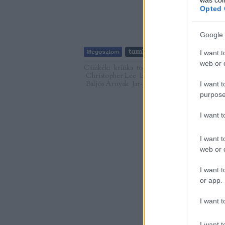
Opted 
Google 
I want t
web or d
Címkék:
kritika
toplista
fantasy
Star Wars
G
Christopher Lee
Ewan McGregor
Ian McDi
Baljós Árnyak
Jar-Jar
I want t
purpose
I want 
I want t
web or d
I want t
or app.
I want t
I want t