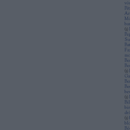
vö
Pé
An
Mó
ba
(
1
)
Pe
Su
Ba
Fa
mo
Be
Be
(
1
)
Ga
Be
Be
be
(
1
)
Bi
bi
dr
(
1
)
bl
Bó