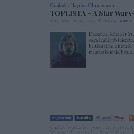
Címkék
»
Hayden_Christensen
TOPLISTA - A Star Wars
2017. december 13. 22:55
-
Alec Cawthorne
December közepét írun
saga legújabb fejezet
kritikát írni a filmrő
megteszik majd kitűn
Címkék:
toplista
Star Wars
Harrison Ford
J
Williams
Christopher Lee
Ewan McGregor
M