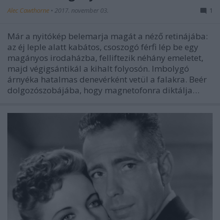
Alec Cawthorne
•
2017. november 03.
1
Már a nyitókép belemarja magát a néző retinájába:
az éj leple alatt kabátos, csoszogó férfi lép be egy
magányos irodaházba, felliftezik néhány emeletet,
majd végigsántikál a kihalt folyosón. Imbolygó
árnyéka hatalmas denevérként vetül a falakra. Beér
dolgozószobájába, hogy magnetofonra diktálja…