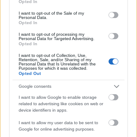
Opted In
use your data for below specified purposes in below Google
consent section.
I want to opt-out of the Sale of my
Personal Data.
Opted In
I want to opt-out of processing my
Personal Data for Targeted Advertising.
Opted In
I want to opt-out of Collection, Use,
Retention, Sale, and/or Sharing of my
Personal Data that Is Unrelated with the
Purposes for which it was collected.
"The stuff that dreams are made of"
Opted Out
- 75 éves A máltai sólyom
Google consents
Sir Cesare Finta Gonzago
•
2016. október 03.
0
I want to allow Google to enable storage
related to advertising like cookies on web or
Hetvenöt évvel ezelőtt, 1941. október 3-án mutatták
device identifiers in apps.
be New Yorkban John Huston elévülhetetlen, máig
hivatkozási pontként szolgáló klasszikusát: A máltai
I want to allow my user data to be sent to
Google for online advertising purposes.
sólyom a később pazar karriert befutott