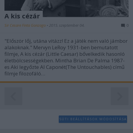
A kis cézár
Sir Cesare Finta Gonzago
•
2015. szeptember 04.
0
"Először lőj, utána vitázz! Ez a játék nem való jámbor
alakoknak." Mervyn LeRoy 1931-ben bemutatott
filmje, A kis cézár (Little Caesar) bővelkedik hasonló
életbölcsességekben. Mintha Brian De Palma 1987-
es Aki legyőzte Al Caponét(The Untouchables) című
filmje filozofáló…
SÜTI BEÁLLÍTÁSOK MÓDOSÍTÁSA