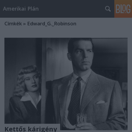
Amerikai Plán
Címkék
»
Edward_G._Robinson
Kettős kárigény