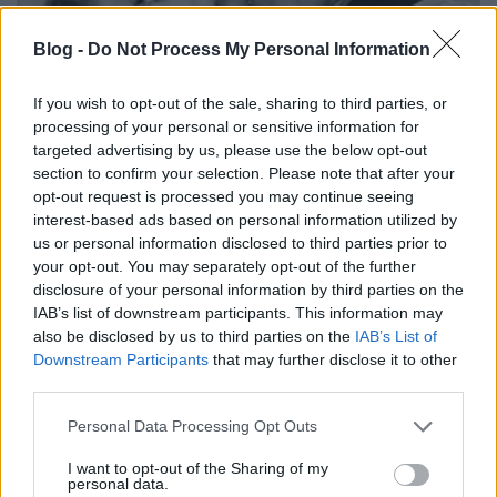
Blog -
Do Not Process My Personal Information
Búcsú a holnaptól - A fekete széria
If you wish to opt-out of the sale, sharing to third parties, or
processing of your personal or sensitive information for
gengszterei
targeted advertising by us, please use the below opt-out
Alec Cawthorne
•
2016. november 26.
0
section to confirm your selection. Please note that after your
opt-out request is processed you may continue seeing
interest-based ads based on personal information utilized by
Evidenciának számít, hogy a film noir egyik
us or personal information disclosed to third parties prior to
legfontosabb műfaji előképe a harmincas években
your opt-out. You may separately opt-out of the further
virágba boruló gengszterfilm. Azt azonban talán
disclosure of your personal information by third parties on the
már kevesebben tudják, hogy a két zsáner
IAB’s list of downstream participants. This information may
metonimikus kapcsolata mennyire szerteágazó.
also be disclosed by us to third parties on the
IAB’s List of
Nemcsak a tematika, a vizuális stílus vagy a
Downstream Participants
that may further disclose it to other
világnézeti beállítódás…
third parties.
Please note that this website/app uses one or more Google
Personal Data Processing Opt Outs
services and may gather and store information including but
not limited to your visit or usage behaviour. You may click to
I want to opt-out of the Sharing of my
personal data.
grant or deny consent to Google and its third-party tags to