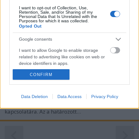
I want to opt-out of Collection, Use,
Retention, Sale, and/or Sharing of my
Personal Data that Is Unrelated with the
Purposes for which it was collected.
Opted Out
A lázadás határai. Modernista-e a
Google consents
klasszikus film noir?
I want to allow Google to enable storage
Alec Cawthorne
•
2015. augusztus 30.
5
related to advertising like cookies on web or
device identifiers in apps.
Most már elárulhatom Önöknek, hogy
CONFIRM
I want to allow my user data to be sent to
tanulmánysorozatom fő célja a modern
Google for online advertising purposes.
magándetektív-noir műfajváltozatának
feltérképezése. Előtte azonban szükségesnek érzem,
I want to allow Google to send me
Data Deletion
Data Access
Privacy Policy
hogy még egy kérdésre kitérjek: a film noir (valamint
personalized advertising.
a magándetektív-film) és az európai modernizmus
kapcsolatára. Az a határozott…
I want to allow Google to enable storage
related to analytics like cookies on web or
device identifiers in apps.