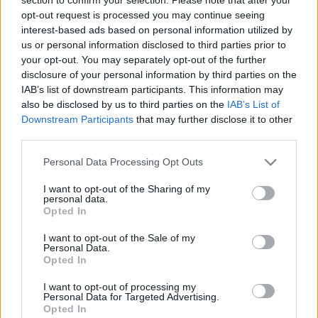
Alec Cawthorne
•
2018. május 31.
0
opt-out request is processed you may continue seeing
interest-based ads based on personal information utilized by
us or personal information disclosed to third parties prior to
Fritz Lang kivételes státusú rendező az amerikai
your opt-out. You may separately opt-out of the further
műfajfilm történetében, hiszen két bűnügyi zsáner -
disclosure of your personal information by third parties on the
a film noir és a thriller - megszületésénél is
IAB’s list of downstream participants. This information may
bábáskodott. E kettő furfangos ötvözete a
also be disclosed by us to third parties on the
IAB’s List of
Kétségtelenül indokolt (1956), mely mesterien
Downstream Participants
that may further disclose it to other
játssza ki a néző előzetes műfaji elvárásait.
third parties.
Kezdetben úgy…
Please note that this website/app uses one or more Google
Personal Data Processing Opt Outs
services and may gather and store information including but
not limited to your visit or usage behaviour. You may click to
I want to opt-out of the Sharing of my
personal data.
grant or deny consent to Google and its third-party tags to
Opted In
use your data for below specified purposes in below Google
consent section.
I want to opt-out of the Sale of my
Personal Data.
Opted In
I want to opt-out of processing my
Personal Data for Targeted Advertising.
Opted In