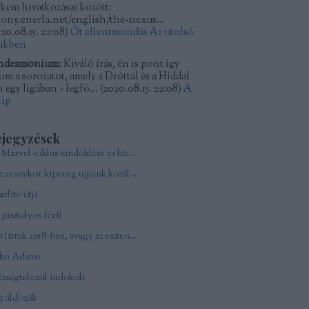
kkem hivatkozásai között:
kony.enerla.net/english/the-nexus...
20.08.15. 22:08
)
Öt ellentmondás Az utolsó
dikben
ndeamonium:
Kiváló írás, én is pont így
tom a sorozatot, amely a Dróttal és a Híddal
 egy ligában - legfö...
(
2020.08.15. 22:08
)
A
lip
ejegyzések
A Marvel-ciklus tündöklése és hitványsága
Az aranykor kipereg ujjaink közül - In memoriam Andy Vajna
rlito útja
pisztolyos férfi
Ezt láttuk 2018-ban, avagy az esztendő csúcsfilmjei
ohn Adams
tségtelenül indokolt
z üldözők