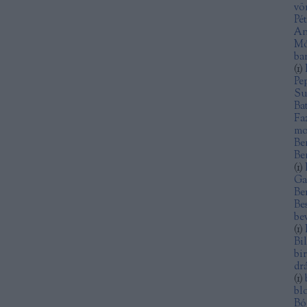
vö
Pé
An
Mó
ba
(
1
)
Pe
Su
Ba
Fa
mo
Be
Be
(
1
)
Ga
Be
Be
be
(
1
)
Bi
bi
dr
(
1
)
bl
Bó