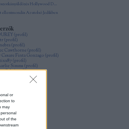
Boszorkányüldözés Hollywood Damonjai Allen
 ellentmondás Az utolsó Jedikben
zerzők
OUREY
(
profil
)
tr
(
profil
)
nebra
(
profil
)
ec Cawthorne
(
profil
)
r Cesare Finta Gonzago
(
profil
)
itixx87
(
profil
)
arlie Simms
(
profil
)
ve Salt
(
profil
)
ollo
(
profil
)
űcs Zoltán Gábor
(
profil
)
zsák Réka
(
profil
)
sonal or
ection to
rchívum
ou may
19 május
(
1
)
 personal
19 január
(
4
)
18 december
(
1
)
out of the
18 május
(
2
)
 downstream