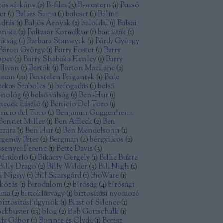
rös sárkány
(
2
)
B-film
(
3
)
B-western
(
1
)
Bacsó
ter
(
1
)
Balázs Samu
(
1
)
baleset
(
1
)
Bálint
drás
(
1
)
Baljós Árnyak
(
2
)
baloldal
(
1
)
Balsai
nika
(
2
)
Baltasar Kormákur
(
1
)
banditák
(
1
)
rátság
(
1
)
Barbara Stanwyck
(
1
)
Bárdy György
Báron György
(
1
)
Barry Foster
(
1
)
Barry
pper
(
2
)
Barry Shabaka Henley
(
1
)
Barry
llivan
(
1
)
Bartók
(
1
)
Barton MacLane
(
2
)
tman
(
10
)
Becstelen Brigantyk
(
1
)
Bede
zekas Szabolcs
(
1
)
befogadás
(
1
)
belső
nológ
(
1
)
belső válság
(
1
)
Ben-Hur
(
1
)
nedek László
(
1
)
Benicio Del Toro
(
1
)
nicio del Toro
(
1
)
Benjamin Guggenheim
Bennet Miller
(
1
)
Ben Affleck
(
2
)
Ben
zzara
(
1
)
Ben Hur
(
1
)
Ben Mendelsohn
(
1
)
rgendy Péter
(
2
)
Bergman
(
4
)
bérgyilkos
(
2
)
ssenyei Ferenc
(
1
)
Bette Davis
(
3
)
vándorló
(
1
)
Bikácsy Gergely
(
1
)
Billie Bukre
Billy Drago
(
2
)
Billy Wilder
(
3
)
Bill Nigh
(
1
)
ll Nighy
(
1
)
Bill Skarsgård
(
1
)
BioWare
(
1
)
rkózás
(
1
)
Birodalom
(
2
)
bíróság
(
4
)
bírósági
áma
(
2
)
birtoklásvágy
(
1
)
biztosítási nyomozó
biztosítási ügynök
(
1
)
Blast of Silence
(
1
)
ockbuster
(
13
)
blog
(
2
)
Bob Gottschalk
(
1
)
dy Gábor
(
1
)
Bonnie és Clyde
(
1
)
Borisz