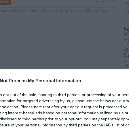
Szólj hozzá!
Tetszik
0
onat
vadnyugat
Charles Bronson
Sergio Leone
Henry Fonda
Öt
n
S
F
hp
Te
Al
Si
cr
Ch
Da
Fr
Not Process My Personal Information
Sz
Mi
to opt-out of the sale, sharing to third parties, or processing of your per
formation for targeted advertising by us, please use the below opt-out s
A
r selection. Please note that after your opt-out request is processed y
20
eing interest-based ads based on personal information utilized by us or
20
20
disclosed to third parties prior to your opt-out. You may separately opt-
20
losure of your personal information by third parties on the IAB’s list of