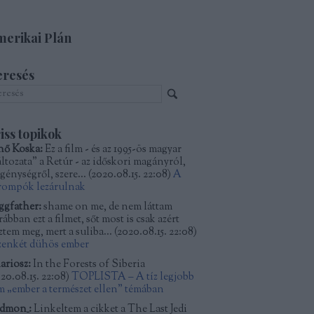
erikai Plán
eresés
iss topikok
nő Koska:
Ez a film - és az 1995-ös magyar
áltozata" a Retúr - az időskori magányról,
génységről, szere...
(
2020.08.15. 22:08
)
A
rompók lezárulnak
ggfather:
shame on me, de nem láttam
ábban ezt a filmet, sőt most is csak azért
ztem meg, mert a suliba...
(
2020.08.15. 22:08
)
zenkét dühös ember
ariosz:
In the Forests of Siberia
20.08.15. 22:08
)
TOPLISTA – A tíz legjobb
lm „ember a természet ellen” témában
dmon_:
Linkeltem a cikket a The Last Jedi