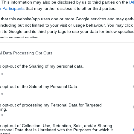
20
. This information may also be disclosed by us to third parties on the
IA
20
Participants
that may further disclose it to other third parties.
20
20
 that this website/app uses one or more Google services and may gath
20
including but not limited to your visit or usage behaviour. You may click 
201
 to Google and its third-party tags to use your data for below specifi
20
To
ogle consent section.
l Data Processing Opt Outs
C
19
19
o opt-out of the Sharing of my personal data.
as 
In
év
Ho
o opt-out of the Sale of my Personal Data.
Ch
Co
In
ab
Gy
to opt-out of processing my Personal Data for Targeted
ad
ing.
N
In
(
3
)
(
1
)
o opt-out of Collection, Use, Retention, Sale, and/or Sharing
ersonal Data that Is Unrelated with the Purposes for which it
Pa
lected.