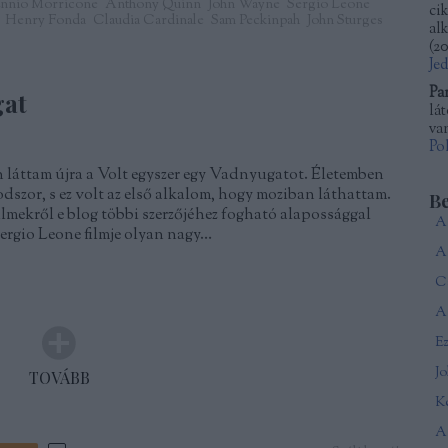
nnio Morricone
Anthony Quinn
John Wayne
Sergio Leone
ci
Henry Fonda
Claudia Cardinale
Sam Peckinpah
John Sturges
al
(
20
Je
Pa
gat
lá
van
Po
 láttam újra a Volt egyszer egy Vadnyugatot. Életemben
szor, s ez volt az első alkalom, hogy moziban láthattam.
B
filmekről e blog többi szerzőjéhez fogható alapossággal
ergio Leone filmje olyan nagy…
Ca
A 
J
TOVÁBB
Ké
A