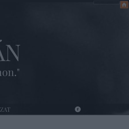
ÁN
hon."
ZAT