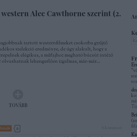
western Alec Cawthorne szerint (2.
Am
K
legjobbnak tartott westernfilmeket csokorba gyűjtő
dékos szelekció eredménye, de úgy alakult, hogy a
erepelnek elégikus, a műfajhoz megható búcsút intéző
Fr
 olvashatnak lehengerlően izgalmas, már-már…
Er
"v
sze
so
do
kor
né
TOVÁBB
Ti
Bri
(
20
fi
6
komment
Tetszik
0
Ka