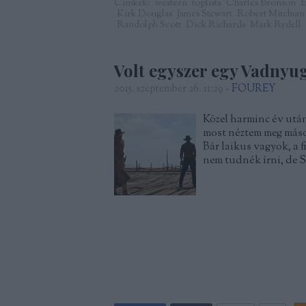
Címkék:
western
toplista
Charles Bronson
E
Kirk Douglas
James Stewart
Robert Mitchum
Randolph Scott
Dick Richards
Mark Rydell
Volt egyszer egy Vadnyu
2015. szeptember 26. 11:29
-
FOUREY
Közel harminc év után
most néztem meg másod
Bár laikus vagyok, a 
nem tudnék írni, de S