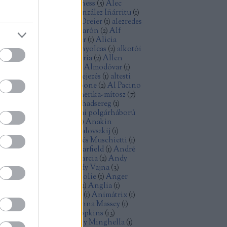
ec Baldwin
(
1
)
Alec Guinness
(
5
)
Alec
cCowen
(
1
)
Alejandro González Iñárritu
(
1
)
exandre Desplat
(
1
)
Alex Dreier
(
1
)
alezredes
álfilozófia
(
1
)
Alfonso Cuarón
(
2
)
Alf
ellin
(
1
)
Alice Rohrwacher
(
1
)
Alicia
kander
(
1
)
Alien
(
2
)
Aljas nyolcas
(
2
)
alkotói
lság
(
2
)
államiság
(
1
)
allegória
(
2
)
Allen
ron
(
2
)
Allen Ginsberg
(
1
)
Almodóvar
(
1
)
omképek
(
5
)
alternatív befejezés
(
1
)
altesti
énok
(
2
)
alvilág
(
1
)
Al Capone
(
2
)
Al Pacino
)
American Graffiti
(
1
)
Amerika-mítosz
(
7
)
erikai anzix
(
1
)
amerikai hadsereg
(
1
)
erikai kisváros
(
1
)
amerikai polgárháború
Amidala
(
1
)
Amy Adams
(
1
)
Anakin
ywalker
(
1
)
Andrej Koncsalovszkij
(
1
)
drej Tarkovszkij
(
1
)
Andrés Muschietti
(
1
)
drew Davis
(
1
)
Andrew Garfield
(
1
)
André
zin
(
1
)
android
(
1
)
Andy Garcia
(
2
)
Andy
nes
(
1
)
Andy Serkis
(
1
)
Andy Vajna
(
3
)
dzrej Vajda
(
1
)
Angelina Jolie
(
1
)
Anger
olt
(
3
)
Angie Dickinson
(
2
)
Anglia
(
1
)
imáció
(
3
)
animációs film
(
1
)
Animátrix
(
1
)
ime
(
1
)
Anna Karina
(
1
)
Anna Massey
(
1
)
n Doran
(
1
)
Anthony Hopkins
(
13
)
thony Mann
(
2
)
Anthony Minghella
(
1
)