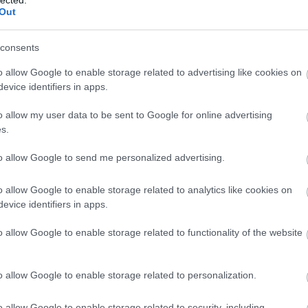
Al
Out
M
Al
(
1
)
consents
Kj
Vi
o allow Google to enable storage related to advertising like cookies on
vá
evice identifiers in apps.
Ba
ál
o allow my user data to be sent to Google for online advertising
po
(
16
s.
Am
am
to allow Google to send me personalized advertising.
(
1
)
Sk
An
o allow Google to enable storage related to analytics like cookies on
An
evice identifiers in apps.
Ba
Jo
o allow Google to enable storage related to functionality of the website
An
Zs
an
o allow Google to enable storage related to personalization.
an
An
An
o allow Google to enable storage related to security, including