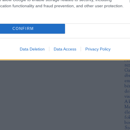
An
cation functionality and fraud prevention, and other user protection.
fe
ra
an
an
an
CONFIRM
ar
ár
no
Data Deletion
Data Access
Privacy Policy
at
Mu
Au
re
Ga
éb
em
bé
do
vis
A 
Me
éle
fo
bo
Sz