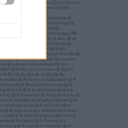
thony Perkins
(
1
)
Anthony Quinn
(
1
)
anti-
minizmus
(
1
)
anti-kapitalizmus
(
1
)
anti-
sszizmus
(
1
)
antifasizmus
(
1
)
tikommunizmus
(
4
)
antiszemitizmus
(
1
)
tiutópia
(
1
)
antológia
(
1
)
antropológia
(
1
)
ya
(
1
)
aranyásók
(
1
)
archetípus
(
2
)
isztokrácia
(
1
)
Arnold Schwarzenegger
(
8
)
tatlanság
(
1
)
Arthur Penn
(
5
)
art deco
(
1
)
art
uveau
(
1
)
Ashley Judd
(
1
)
asztronauta
(
1
)
omfegyver
(
1
)
Atom Egoyan
(
1
)
Audie
rphy
(
1
)
augusztus 20
(
1
)
Aurora Borealis
(
1
)
schwitz
(
1
)
Ausztrália
(
3
)
autó
(
1
)
autoriter
zsim
(
1
)
autósmozi
(
1
)
avantgárd
(
1
)
Ava
rdner
(
1
)
Azok a nyolcvanas évek
(
10
)
Az
redő Erő
(
2
)
Az éhezők viadala
(
1
)
Az
bervadász
(
1
)
A bárányok hallgatnak
(
3
)
A
rmunkás
(
1
)
A Birodalom visszavág
(
3
)
A
log
(
1
)
A híd
(
1
)
A hosszú búcsú
(
1
)
A jedi
szatér
(
2
)
A Keresztapa
(
1
)
A kígyó ölelése
(
1
)
klónok támadása
(
2
)
A máltai sólyom
(
3
)
A
nnyország kapuja
(
1
)
A műfajok titkos
te
(
1
)
A nagy álom
(
1
)
a nemzetközi helyzet
kozódik
(
1
)
A Sith-ek bosszúja
(
1
)
A sithek
sszúja
(
1
)
A szakasz
(
2
)
A Szépség és a
örnyeteg
(
1
)
A tanú
(
1
)
A visszatérő
(
1
)
A