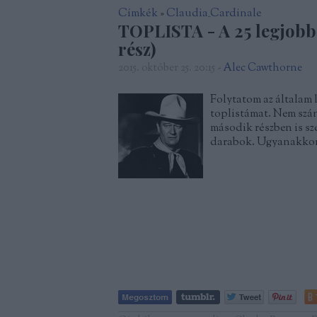
Címkék
»
Claudia_Cardinale
TOPLISTA - A 25 legjobb 
rész)
2015. október 25. 20:15
-
Alec Cawthorne
Folytatom az általam 
toplistámat. Nem szán
második részben is sz
darabok. Ugyanakkor