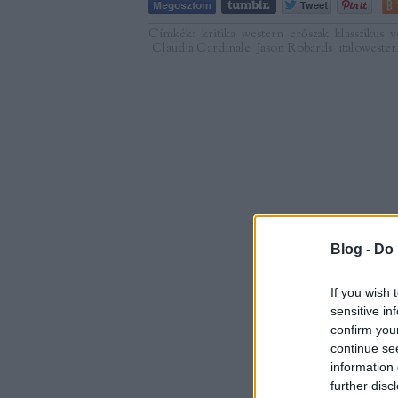
Címkék:
kritika
western
erőszak
klasszikus
v
Claudia Cardinale
Jason Robards
italowester
Blog -
Do 
If you wish 
sensitive in
confirm you
continue se
information 
further disc