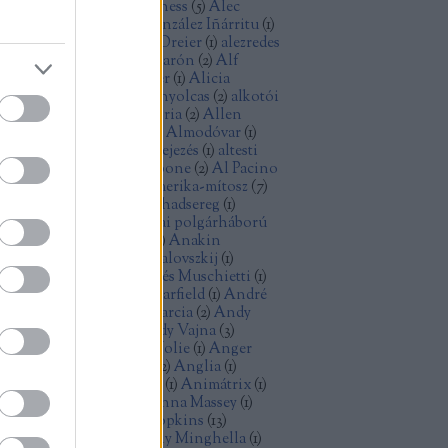
ec Baldwin
(
1
)
Alec Guinness
(
5
)
Alec
cCowen
(
1
)
Alejandro González Iñárritu
(
1
)
exandre Desplat
(
1
)
Alex Dreier
(
1
)
alezredes
álfilozófia
(
1
)
Alfonso Cuarón
(
2
)
Alf
ellin
(
1
)
Alice Rohrwacher
(
1
)
Alicia
kander
(
1
)
Alien
(
2
)
Aljas nyolcas
(
2
)
alkotói
lság
(
2
)
államiság
(
1
)
allegória
(
2
)
Allen
ron
(
2
)
Allen Ginsberg
(
1
)
Almodóvar
(
1
)
omképek
(
5
)
alternatív befejezés
(
1
)
altesti
énok
(
2
)
alvilág
(
1
)
Al Capone
(
2
)
Al Pacino
)
American Graffiti
(
1
)
Amerika-mítosz
(
7
)
erikai anzix
(
1
)
amerikai hadsereg
(
1
)
erikai kisváros
(
1
)
amerikai polgárháború
Amidala
(
1
)
Amy Adams
(
1
)
Anakin
ywalker
(
1
)
Andrej Koncsalovszkij
(
1
)
drej Tarkovszkij
(
1
)
Andrés Muschietti
(
1
)
drew Davis
(
1
)
Andrew Garfield
(
1
)
André
zin
(
1
)
android
(
1
)
Andy Garcia
(
2
)
Andy
nes
(
1
)
Andy Serkis
(
1
)
Andy Vajna
(
3
)
dzrej Vajda
(
1
)
Angelina Jolie
(
1
)
Anger
olt
(
3
)
Angie Dickinson
(
2
)
Anglia
(
1
)
imáció
(
3
)
animációs film
(
1
)
Animátrix
(
1
)
ime
(
1
)
Anna Karina
(
1
)
Anna Massey
(
1
)
n Doran
(
1
)
Anthony Hopkins
(
13
)
thony Mann
(
2
)
Anthony Minghella
(
1
)