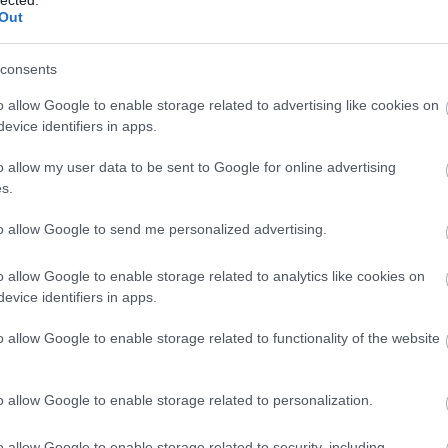
Al
Out
M
Al
(
1
)
consents
Kj
Vi
o allow Google to enable storage related to advertising like cookies on
vá
evice identifiers in apps.
Ba
ál
o allow my user data to be sent to Google for online advertising
po
(
16
s.
Am
am
to allow Google to send me personalized advertising.
(
1
)
Sk
An
o allow Google to enable storage related to analytics like cookies on
An
evice identifiers in apps.
Ba
Jo
o allow Google to enable storage related to functionality of the website
An
Zs
an
o allow Google to enable storage related to personalization.
an
An
An
o allow Google to enable storage related to security, including