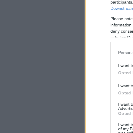
participants
Downstream 
Please note
information 
deny consent
in below Go
Persona
I want t
Opted 
I want t
Opted 
I want 
Advertis
Opted 
I want t
of my P
was col