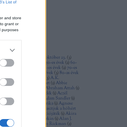
18 január
(
1
)
B’s List of
17 december
(
3
)
17 november
(
9
)
17 október
(
4
)
er and store
17 szeptember
(
5
)
to grant or
7 április
(
1
)
ed purposes
17 március
(
4
)
vább
...
ímkék
30-as évek
(
1
)
1956
(
2
)
1956. október 23.
(
3
)
68
(
1
)
2015
(
1
)
2018
(
1
)
3D
(
2
)
50-es évek
(
2
)
60-
évek amerikai filmje
(
2
)
70-es évek
(
2
)
70-es
ek Hollywoodja
(
5
)
80-as évek
(
3
)
80-as évek
llywoodja
(
2
)
90-es évek
(
3
)
A.K.
esterton
(
1
)
Aaron Eckhart
(
2
)
Abbie
rnish
(
1
)
Abel Ferrara
(
1
)
Abraham Attah
(
1
)
szurd humor
(
3
)
Acéllövedék
(
1
)
Aczél
örgy
(
1
)
Adam Driver
(
5
)
Adam Sandler
(
1
)
aptáció
(
10
)
Aferim!
(
1
)
Afrika
(
1
)
Agnese
ano
(
1
)
Agnes Varda
(
1
)
Akasztjuk a hóhért
akció
(
1
)
akciófilm
(
18
)
akciójáték
(
1
)
Akira
Alain Resnais
(
2
)
Alan Arkin
(
1
)
Alan J.
kula
(
3
)
Alan Ladd
(
2
)
Alan Rickman
(
2
)