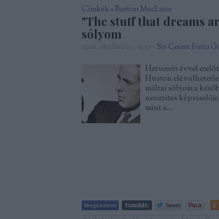
Címkék
»
Barton_MacLane
"The stuff that dreams ar
sólyom
2016. október 03. 15:57
-
Sir Cesare Finta 
Hetvenöt évvel ezelőt
Huston elévülhetetle
máltai sólyom a későb
nevezetes képviselőj
mint a…