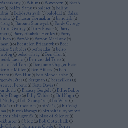
rös sárkány
(
2
)
B-film
(
3
)
B-western
(
1
)
Bacsó
ter
(
1
)
Balázs Samu
(
1
)
baleset
(
1
)
Bálint
drás
(
1
)
Baljós Árnyak
(
2
)
baloldal
(
1
)
Balsai
nika
(
2
)
Baltasar Kormákur
(
1
)
banditák
(
1
)
rátság
(
1
)
Barbara Stanwyck
(
1
)
Bárdy György
Báron György
(
1
)
Barry Foster
(
1
)
Barry
pper
(
2
)
Barry Shabaka Henley
(
1
)
Barry
llivan
(
1
)
Bartók
(
1
)
Barton MacLane
(
2
)
tman
(
10
)
Becstelen Brigantyk
(
1
)
Bede
zekas Szabolcs
(
1
)
befogadás
(
1
)
belső
nológ
(
1
)
belső válság
(
1
)
Ben-Hur
(
1
)
nedek László
(
1
)
Benicio del Toro
(
1
)
nicio Del Toro
(
1
)
Benjamin Guggenheim
Bennet Miller
(
1
)
Ben Affleck
(
2
)
Ben
zzara
(
1
)
Ben Hur
(
1
)
Ben Mendelsohn
(
1
)
rgendy Péter
(
2
)
Bergman
(
4
)
bérgyilkos
(
2
)
ssenyei Ferenc
(
1
)
Bette Davis
(
3
)
vándorló
(
1
)
Bikácsy Gergely
(
1
)
Billie Bukre
Billy Drago
(
2
)
Billy Wilder
(
3
)
Bill Nigh
(
1
)
ll Nighy
(
1
)
Bill Skarsgård
(
1
)
BioWare
(
1
)
rkózás
(
1
)
Birodalom
(
2
)
bíróság
(
4
)
bírósági
áma
(
2
)
birtoklásvágy
(
1
)
biztosítási nyomozó
biztosítási ügynök
(
1
)
Blast of Silence
(
1
)
ockbuster
(
13
)
blog
(
2
)
Bob Gottschalk
(
1
)
dy Gábor
(
1
)
Bonnie és Clyde
(
1
)
Borisz