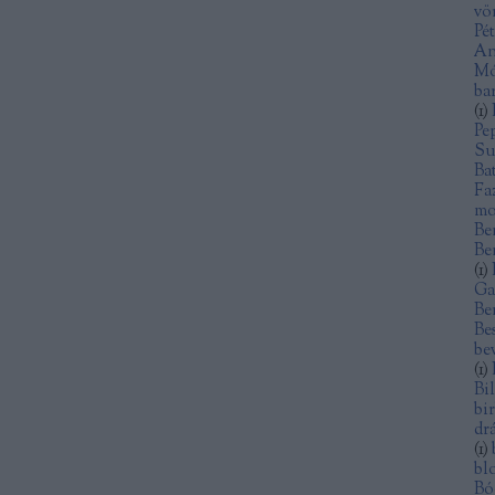
vö
Pé
An
Mó
ba
(
1
)
Pe
Su
Ba
Fa
mo
Be
Be
(
1
)
Ga
Be
Be
be
(
1
)
Bi
bi
dr
(
1
)
bl
Bó