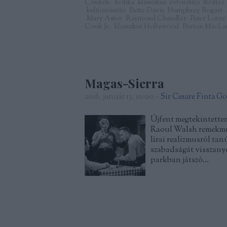
Címkék:
kritika
klasszikus
évforduló
thriller
kultúrmisszió
Bette Davis
Humphrey Bogart
Mary Astor
Raymond Chandler
Peter Lorre
Cook Jr.
klasszikus Hollywood
Barton MacLa
Magas-Sierra
2016. január 13. 10:00
-
Sir Cesare Finta G
Újfent megtekintettem
Raoul Walsh remekmű
lírai realizmusról t
szabadságát visszanye
parkban játszó…