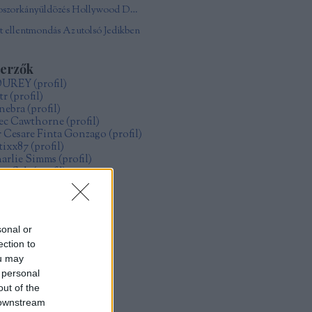
Boszorkányüldözés Hollywood Damonjai Allen
 ellentmondás Az utolsó Jedikben
zerzők
OUREY
(
profil
)
tr
(
profil
)
nebra
(
profil
)
ec Cawthorne
(
profil
)
r Cesare Finta Gonzago
(
profil
)
itixx87
(
profil
)
arlie Simms
(
profil
)
ve Salt
(
profil
)
ollo
(
profil
)
űcs Zoltán Gábor
(
profil
)
zsák Réka
(
profil
)
sonal or
ection to
rchívum
ou may
19 május
(
1
)
 personal
19 január
(
4
)
18 december
(
1
)
out of the
18 május
(
2
)
 downstream