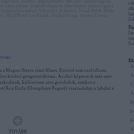
nagyváros
detektív
magándetektív
film noir
detektívregény
ci
A máltai sólyom
Dashiell Hammett
John Huston
James Cagney
al
Sydney Greenstreet
Edward G. Robinson
Raoul Walsh
Elisha
(
20
ne
Ward Bond
Lee Patrick
Gladys George
Jerome Cowan
Je
Pa
lá
van
Po
onzago
B
 a Magas-Sierra című filmet. Ezúttal sem csalódtam:
ve kitűnő gengszterdráma. Az első képsorok már-már
anúskodnak, különösen arra gondolok, amikor a
Ca
rt Roy Earle (Humphrey Bogart) visszadobja a labdát a
A 
J
Ké
A
TOVÁBB