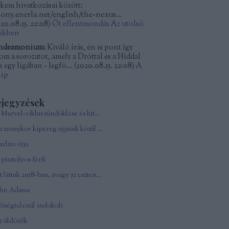
kkem hivatkozásai között:
kony.enerla.net/english/the-nexus...
20.08.15. 22:08
)
Öt ellentmondás Az utolsó
dikben
ndeamonium:
Kiváló írás, én is pont így
tom a sorozatot, amely a Dróttal és a Híddal
 egy ligában - legfö...
(
2020.08.15. 22:08
)
A
lip
ejegyzések
A Marvel-ciklus tündöklése és hitványsága
Az aranykor kipereg ujjaink közül - In memoriam Andy Vajna
rlito útja
pisztolyos férfi
Ezt láttuk 2018-ban, avagy az esztendő csúcsfilmjei
ohn Adams
tségtelenül indokolt
z üldözők