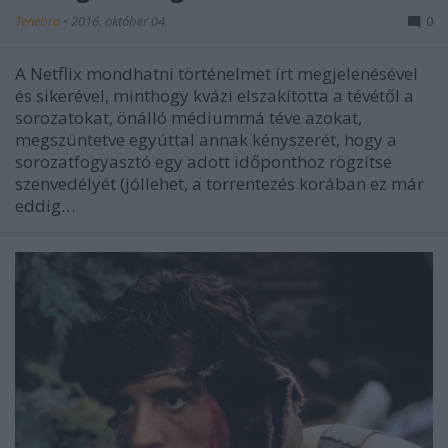
Tenebra
•
2016. október 04.
0
A Netflix mondhatni történelmet írt megjelenésével
és sikerével, minthogy kvázi elszakította a tévétől a
sorozatokat, önálló médiummá téve azokat,
megszüntetve egyúttal annak kényszerét, hogy a
sorozatfogyasztó egy adott időponthoz rögzítse
szenvedélyét (jóllehet, a torrentezés korában ez már
eddig…