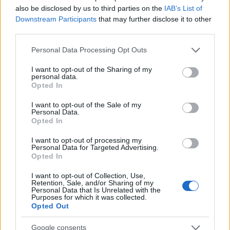
also be disclosed by us to third parties on the
IAB’s List of
Downstream Participants
that may further disclose it to other
third parties.
Please note that this website/app uses one or more Google
Personal Data Processing Opt Outs
services and may gather and store information including but
John Milius: Vörös hajnal (1984)
not limited to your visit or usage behaviour. You may click to
I want to opt-out of the Sharing of my
personal data.
grant or deny consent to Google and its third-party tags to
Hidegháború és paranoia a Reagan-érában
Opted In
use your data for below specified purposes in below Google
Tenebra
•
2016. július 01.
0
consent section.
I want to opt-out of the Sale of my
Personal Data.
Opted In
A nyolcvanas évek Hollywoodja sokak szerint
tökéletesen lekövette az újkonzervatív ideológiát,
I want to opt-out of processing my
Personal Data for Targeted Advertising.
melyet a Reagan-adminisztráció közvetített és a
Opted In
társadalom is magáévá tett a vietnami katasztrófa
utáni kiábrándulás és az ismét fellángoló
I want to opt-out of Collection, Use,
hidegháborús pánik következményeként. A
Retention, Sale, and/or Sharing of my
Personal Data that Is Unrelated with the
legkeményebb ebből a…
Purposes for which it was collected.
Opted Out
Google consents