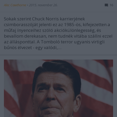
Alec Cawthorne
•
2015. november 26.
16
Sokak szerint Chuck Norris karrierjének
csimborasszóját jelenti ez az 1985-ös, kifejezetten a
műfaj ínyenceihez szóló akciókülönlegesség, és
bevallom derekasan, nem tudnék vitába szállni ezzel
az állásponttal. A Tomboló terror ugyanis virtigli
bűnös élvezet - egy valódi,…