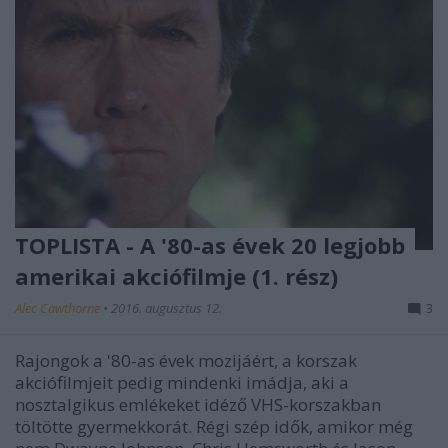
TOPLISTA - A '80-as évek 20 legjobb
amerikai akciófilmje (1. rész)
Alec Cawthorne
•
2016. augusztus 12.
3
Rajongok a '80-as évek mozijáért, a korszak
akciófilmjeit pedig mindenki imádja, aki a
nosztalgikus emlékeket idéző VHS-korszakban
töltötte gyermekkorát. Régi szép idők, amikor még