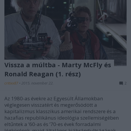
Vissza a múltba - Marty McFly és
Ronald Reagan (1. rész)
critixx87
•
2015. november 22.
2
Az 1980-as évekre az Egyesült Államokban
véglegesen visszatért és megerősödött a
kapitalizmus klasszikus amerikai rendszere és a
hazafias republikánus ideológia szellemiségében
eltűntek a ’60-as és ’70-es évek forradalmi
légkörének, majd általános kiábrándultságának…