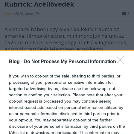
Kubrick: Acéllövedék
hptr
•
2016. július 29.
3
A vietnami háború egy olyan kollektív trauma az
amerikai filmtörténetben, mint mondjuk nálunk az
1526-os mohácsi vereség vagy az első világháborús,
az ország területét jelentősen lecsökkentő
katasztrófa. Az amerikaiak a hatvanas évek elejétől
egyre inkább belesodródtak a távol-keleti kicsiny
Blog -
Do Not Process My Personal Information
ország…
If you wish to opt-out of the sale, sharing to third parties, or
processing of your personal or sensitive information for
targeted advertising by us, please use the below opt-out
section to confirm your selection. Please note that after your
opt-out request is processed you may continue seeing
interest-based ads based on personal information utilized by
us or personal information disclosed to third parties prior to
your opt-out. You may separately opt-out of the further
disclosure of your personal information by third parties on the
IAB’s list of downstream participants. This information may