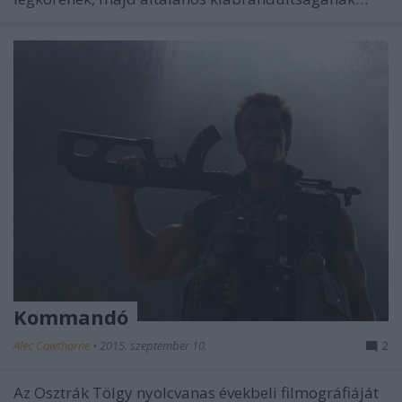
Kommandó
Alec Cawthorne
•
2015. szeptember 10.
2
Az Osztrák Tölgy nyolcvanas évekbeli filmográfiáját