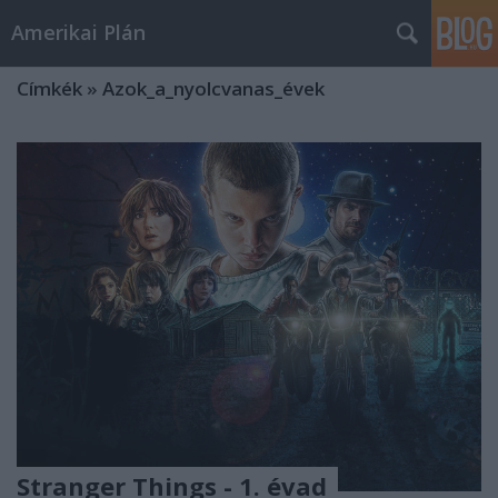
Amerikai Plán
Címkék
»
Azok_a_nyolcvanas_évek
Stranger Things - 1. évad