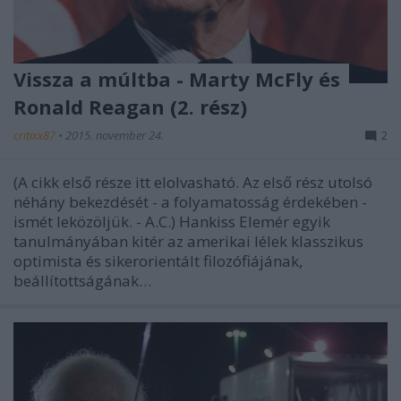
Vissza a múltba - Marty McFly és
Ronald Reagan (2. rész)
critixx87
•
2015. november 24.
2
(A cikk első része itt elolvasható. Az első rész utolsó
néhány bekezdését - a folyamatosság érdekében -
ismét leközöljük. - A.C.) Hankiss Elemér egyik
tanulmányában kitér az amerikai lélek klasszikus
optimista és sikerorientált filozófiájának,
beállítottságának…