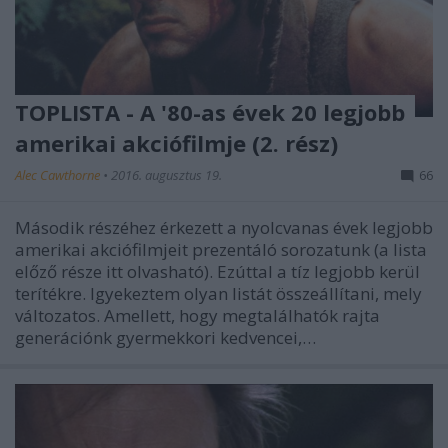
TOPLISTA - A '80-as évek 20 legjobb
amerikai akciófilmje (2. rész)
Alec Cawthorne
•
2016. augusztus 19.
66
Második részéhez érkezett a nyolcvanas évek legjobb
amerikai akciófilmjeit prezentáló sorozatunk (a lista
előző része itt olvasható). Ezúttal a tíz legjobb kerül
terítékre. Igyekeztem olyan listát összeállítani, mely
változatos. Amellett, hogy megtalálhatók rajta
generációnk gyermekkori kedvencei,…