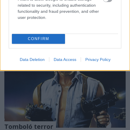
momentumaiból szemezgessünk. Előrebocsátom,
related to security, including authentication
functionality and fraud prevention, and other
nem volt könnyű összeállítani ezt a listát. Jómagam
user protection.
nagy rajongója vagyok a Dallasnak,…
CONFIRM
Data Deletion
Data Access
Privacy Policy
Tomboló terror