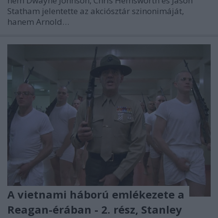
nem Dwayne Johnson, Chris Hemsworth és Jason
Statham jelentette az akciósztár szinonimáját,
hanem Arnold…
A vietnami háború emlékezete a
Reagan-érában - 2. rész, Stanley