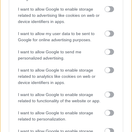
I want to allow Google to enable storage
related to advertising like cookies on web or
device identifiers in apps.
I want to allow my user data to be sent to
Google for online advertising purposes.
I want to allow Google to send me
personalized advertising.
I want to allow Google to enable storage
related to analytics like cookies on web or
device identifiers in apps.
TOPLISTA - A 10 legjobb Dallas-epizód
Alec Cawthorne szerint
I want to allow Google to enable storage
related to functionality of the website or app.
Alec Cawthorne
•
2015. december 29.
2
I want to allow Google to enable storage
Legutóbb Columbo hadnagy tíz legérdekesebb
related to personalization.
esetét gyűjtöttük össze nektek, most pedig itt az idő,
hogy Jockey Ewing és családja legemlékezetesebb
I want to allow Google to enable storage